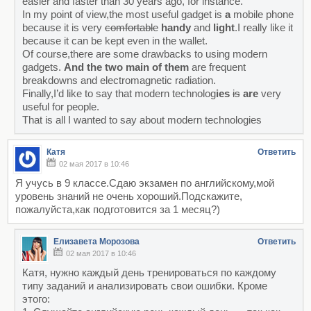
easier and faster than 30 years ago, for instance.
In my point of view,the most useful gadget is
a
mobile phone
because it is very
comfortable
handy
and
light
.I really like it
because it can be kept even in the wallet.
Of course,there are some drawbacks to using modern
gadgets.
And the two main of them
are frequent
breakdowns and electromagnetic radiation.
Finally,I’d like to say that modern technolog
ies
is
are
very
useful for people.
That is all I wanted to say about modern technologies
Катя
Ответить
02 мая 2017 в 10:46
Я учусь в 9 классе.Сдаю экзамен по английскому,мой
уровень знаний не очень хороший.Подскажите,
пожалуйста,как подготовится за 1 месяц?)
Елизавета Морозова
Ответить
02 мая 2017 в 10:46
Катя, нужно каждый день тренироваться по каждому
типу заданий и анализировать свои ошибки. Кроме
этого: