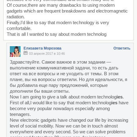
Of course,there are many drawbacks to using modern
gadgets which are frequent breakdowns and electromagnetic
radiation.
Finally,I’d like to say that modern technology is very
comfortable.
That is all I wanted to say about modern technolog
Елизавета Морозова
Ответить
03 апреля 2017 в 10:46
Здравствуйте. Самое важное в этом задании —
выполнение коммуникативной задачи, то есть дать
ответ на все вопросы и не уходить от темы. В этом
плане, вы на вопросы ответили. Но для идеальности, я
бы добавила еще пару предложений, которые
дополнили бы ваши ответы.
Now I am going to give a talk about modern technolog
ies
.
First of all,I would like to say that modern technolog
ies
have
become very popular nowadays especially among
teenagers.
New electronic gadgets have changed our life by increasing
level of social mobility. Now we can be in touch almost
everywhere and every second. So we can solve problems