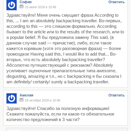
София
Ответить
15 июня 2018 в 10:46
Здравствуйте! Меня очень смущает фраза According to
this, ... I am an absolutely backpacking traveller. Во-первых,
according to this — это слишком формально. According
бывает to the article или to the results of the research, или to
a popular belief. Я бы предложила замену This said, (в
данном случае said — причастие), либо, если такое
кажется корявым (хотя это разговорная фраза) — более
громоздкое Having said this, I would like to add that... Во-
вторых, что есть absolutely backpacking traveller?
Абсолютно путешествующий с рюкзаком? Absolutely
усиливает оценочные прилагательные типа awesome,
disgusting, amazing и т.п., но с backpacking я бы сказала I
am definitely/ certainly/ surely a backpacking traveller.
Амелия
Ответить
18 октября 2018 в 10:46
Здравствуйте! Спасибо за полезную информацию!
Скажите пожалуйста, если ли какое-то обязательное
количество предложений в 3 части?