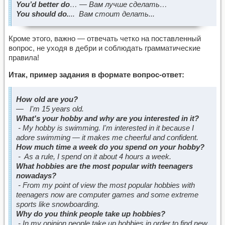
You
’
d
better
do
… — Вам лучше сделать…
You should do.
... Вам стоит делать...
Кроме этого, важно — отвечать четко на поставленный
вопрос, не уходя в дебри и соблюдать грамматические
правила!
Итак, пример задания в формате вопрос-ответ:
How old are you?
—
I'm 15 years old.
What's your hobby and why are you interested in it?
- My hobby is swimming. I'm interested in it because I
adore swimming — it makes me cheerful and confident.
How much time a week do you spend on your hobby?
- As a rule, I spend on it about 4 hours a week.
What hobbies are the most popular with teenagers
nowadays?
- From my point of view the most popular hobbies with
teenagers now are computer games and some extreme
sports like snowboarding.
Why do you think people take up hobbies?
- In my opinion people take up hobbies in order to find new