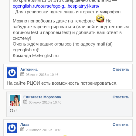
по критериям ЕГЭ! Это совершенно бесплатно —
egenglish.ru/course/ege-g...besplatnyj-kurs/
. Для тренировки нужен лишь интернет и микрофон.
Можно попробовать даже на телефоне
Не
забудьте зарегистрироваться (или войти под тестовым
логином test и паролем test) и добавить ваш ответ в
систему!
Очень ждём ваших отзывов (по адресу mail (at)
egenglish.ru)!
Команда EGEnglish.ru
Антонина
Ответить
05 июня 2016 в 10:46
На сайте РЦОИ есть возможность потренироваться.
Елизавета Морозова
Ответить
05 июня 2016 в 10:46
Ок!
Лиза
Ответить
20 ноября 2016 в 10:46