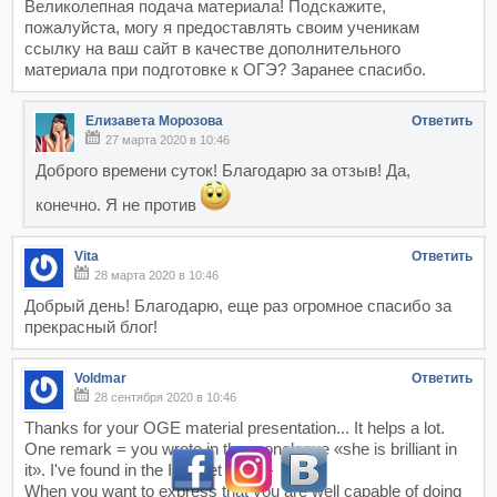
Великолепная подача материала! Подскажите,
пожалуйста, могу я предоставлять своим ученикам
ссылку на ваш сайт в качестве дополнительного
материала при подготовке к ОГЭ? Заранее спасибо.
Елизавета Морозова
Ответить
27 марта 2020 в 10:46
Доброго времени суток! Благодарю за отзыв! Да,
конечно. Я не против
Vita
Ответить
28 марта 2020 в 10:46
Добрый день! Благодарю, еще раз огромное спасибо за
прекрасный блог!
Voldmar
Ответить
28 сентября 2020 в 10:46
Thanks for your OGE material presentation... It helps a lot.
One remark = you wrote in the monologue «she is brilliant in
it». I've found in the Internet this —
When you want to express that you are well capable of doing