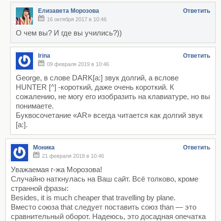
Елизавета Морозова
Ответить
16 октября 2017 в 10:46
О чем вы? И где вы учились?))
Irina
Ответить
09 февраля 2019 в 10:46
George, в слове DARK[a:] звук долгий, а вслове
HUNTER [^] -короткий, даже очень короткий. К
сожалению, не могу его изобразить на клавиатуре, но вы
понимаете.
Буквосочетание «AR» всегда читается как долгий звук
[a:].
Моника
Ответить
21 февраля 2018 в 10:46
Уважаемая г-жа Морозова!
Случайно наткнулась на Ваш сайт. Всё толково, кроме
странной фразы:
Besides, it is much cheaper that travelling by plane.
Вместо союза that следует поставить союз than — это
сравнительный оборот. Надеюсь, это досадная опечатка