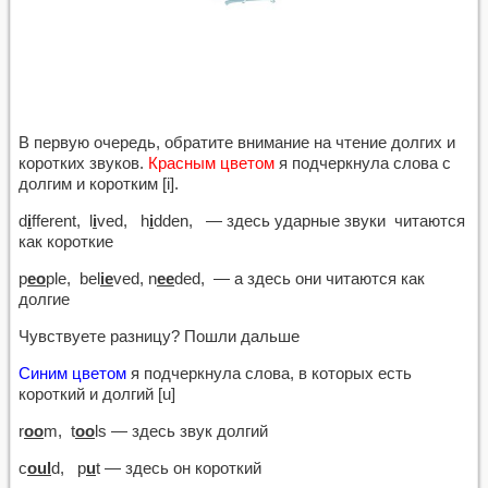
В первую очередь, обратите внимание на чтение долгих и
коротких звуков.
Красным цветом
я подчеркнула слова с
долгим и коротким [i].
d
i
fferent, l
i
ved, h
i
dden, — здесь ударные звуки читаются
как короткие
p
eo
ple, bel
ie
ved, n
ee
ded, — а здесь они читаются как
долгие
Чувствуете разницу? Пошли дальше
Синим цветом
я подчеркнула слова, в которых есть
короткий и долгий [u]
r
oo
m, t
oo
ls — здесь звук долгий
c
oul
d, p
u
t — здесь он короткий