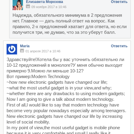
Елизавета Морозова
Ответить
09 ноября 2017 в 10:46
Надежда, обязательного минимума в 2 предложения
нет. Главное — дать полный ответ на вопрос. Как
правило, 2-х предложений хватает для ответа, но если
получится три, не думаю, что за это уберут балл.
Maria
Ответить
01 апреля 2017 в 10:46
Здравствуйте!Хотела бы у вас уточнить обязательно ли
10-12 предложений в монологе?У меня обычно выходит
примерно 9.Можно ли меньше 10-12?
Вот пример:Modern Technology
~how new electronic gadgets have changed our life;
~what the most useful gadget is in your view,and why;
~whether there are any drawbacks to using modern gadgets;
Now I am going to give a talk about modern technology.
First of all,I would like to say that modern technology have
become very popular nowadays especially among teenagers.
New electronic gadgets have changed our life by increasing
level of social mobility.
In my point of view,the most useful gadget is mobile phone
because it is very comfortable and small.I really like it.