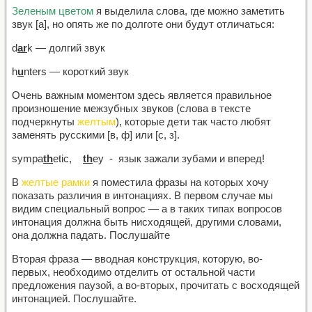
Зеленым цветом
я выделила слова, где можно заметить
звук [a], но опять же по долготе они будут отличаться:
d
ar
k — долгий звук
h
u
nters — короткий звук
Очень важным моментом здесь является правильное
произношение межзубных звуков (слова в тексте
подчеркнуты
желтым
), которые дети так часто любят
заменять русскими [в, ф] или [c, з].
sympa
th
etic,
th
ey - язык зажали зубами и вперед!
В
желтые рамки
я поместила фразы на которых хочу
показать различия в интонациях. В первом случае мы
видим специальный вопрос — а в таких типах вопросов
интонация должна быть нисходящей, другими словами,
она должна падать. Послушайте
Вторая фраза — вводная конструкция, которую, во-
первых, необходимо отделить от остальной части
предложения паузой, а во-вторых, прочитать с восходящей
интонацией. Послушайте.