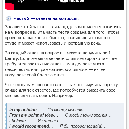
Часть 2 — ответы на вопросы.
Задание этой части — диалог, где вам придется
ответить
на 6 вопросов
. Эта часть теста создана для того, чтобы
проверить, насколько быстро, правильно и грамотно
студент может использовать иностранную речь.
За каждый ответ на вопрос вы можете получить
по 1
баллу
. Если же вы отвечаете слишком коротко там, где
требуются раскрытые ответы, или делаете много
лексических или грамматических ошибок — вы не
получаете свой балл за ответ.
Что я могу вам посоветовать — так это выучить парочку
клише для тех ответов, где потребуется выразить свое
мнение или дать совет. Например:
In
my
opinion
… — По моему мнению…
From my point of view…
— C
моей
точки
зрения
…
I
believe
… — Я считаю …
I
would recommend
… — Я бы посоветовал(а)…