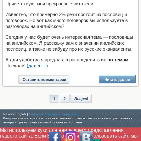
Приветствую, мои прекрасные читатели.
Известно, что примерно 2% речи состоит из пословиц и
поговорок. Но вот как много поговорок вы используете в
разговорах на английском?
Сегодня у нас будет очень интересная тема — пословицы
на английском. Я расскажу вам о значении английских
пословиц, а также не забуду про их русские эквиваленты.
А для удобства я предлагаю распределить их
по темам
.
Поехали!
(далее…)
Оставить комментарий
Читать далее
1
2
Вперед
© Liza’s English |
Политика конфиденциальности
Копирование материалов с сайта возможно только после письменного разрешения
автора и при наличии активной ссылки на источник
Мы используем куки для наилучшего представления
нашего сайта. Если Вы продолжите использовать сайт, мы