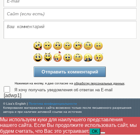
Нажимая на кнопку, я даю согласие на
обработку персональных данных
.
Я хочу получать уведомления об ответах на E-mail
[adwp1]
© Liza’s English |
Политика конфиденциальности
Копирование материалов с сайта возможно только после письменного разрешения
автора и при наличии активной ссылки на источник
Мы используем куки для наилучшего представления
нашего сайта. Если Вы продолжите использовать сайт, мы
будем считать, что Вас это устраивает.
OK