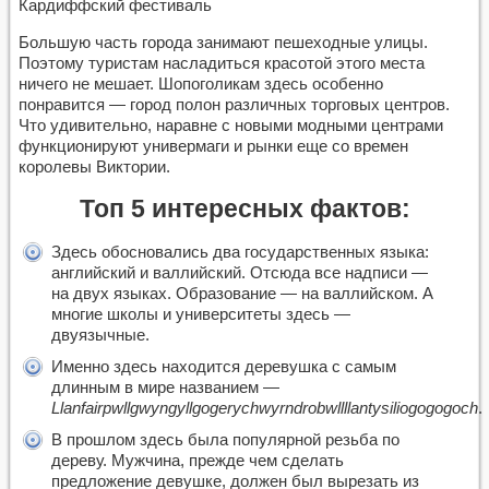
Кардиффский фестиваль
Большую часть города занимают пешеходные улицы.
Поэтому туристам насладиться красотой этого места
ничего не мешает. Шопоголикам здесь особенно
понравится — город полон различных торговых центров.
Что удивительно, наравне с новыми модными центрами
функционируют универмаги и рынки еще со времен
королевы Виктории.
Топ 5 интересных фактов
:
Здесь обосновались два государственных языка:
английский и валлийский. Отсюда все надписи —
на двух языках. Образование — на валлийском. А
многие школы и университеты здесь —
двуязычные.
Именно здесь находится деревушка с самым
длинным в мире названием —
Llanfairpwllgwyngyllgogerychwyrndrobwllllantysiliogogogoch
.
В прошлом здесь была популярной резьба по
дереву. Мужчина, прежде чем сделать
предложение девушке, должен был вырезать из