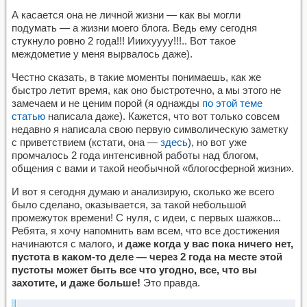
А касается она не личной жизни — как вы могли
подумать — а жизни моего блога. Ведь ему сегодня
стукнуло ровно 2 года!!! Ииихуууу!!!.. Вот такое
междометие у меня вырвалось даже).
Честно сказать, в такие моменты понимаешь, как же
быстро летит время, как оно быстротечно, а мы этого не
замечаем и не ценим порой (я однажды
по этой теме
статью
написала даже). Кажется, что вот только совсем
недавно я написала свою первую символическую заметку
с приветствием (кстати, она —
здесь
), но вот уже
промчалось 2 года интенсивной работы над блогом,
общения с вами и такой необычной «блогосферной жизни».
И вот я сегодня думаю и анализирую, сколько же всего
было сделано, оказывается, за такой небольшой
промежуток времени! С нуля, с идеи, с первых шажков...
Ребята, я хочу напомнить вам всем, что все достижения
начинаются с малого, и
даже когда у вас пока ничего нет,
пустота в каком-то деле — через 2 года на месте этой
пустоты может быть все что угодно, все, что вы
захотите, и даже больше!
Это правда.