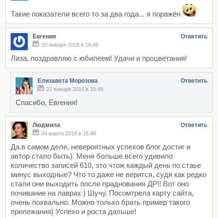
Такие показатели всего то за два года... я поражён
Евгения
Ответить
20 января 2018 в 15:48
Лиза, поздравляю с юбилеем! Удачи и процветания!
Елизавета Морозова
Ответить
22 января 2018 в 15:48
Спасибо, Евгения!
Людмила
Ответить
04 марта 2018 в 15:48
Да.в самом деле, невероятных успехов блог достиг и
автор стало быть). Меня больше всего удивило
количество записей 610, это чтож каждый день по стаье
минус выходные? Что то даже не верится, судя как редко
стали они выходить после праднования ДР!! Вот оно
почивание на лаврах ) Шучу. Посомтрела карту сайта,
очень похвально. Можно только брать пример такого
прилежания) Успехо и роста дальше!