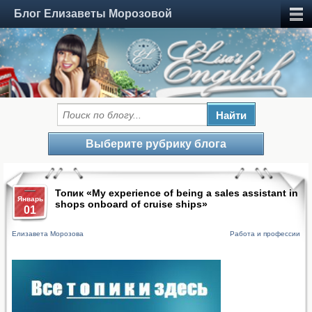
Блог Елизаветы Морозовой
Выберите рубрику блога
Топик «My experience of being a sales assistant in
Январь
shops onboard of cruise ships»
01
Елизавета Морозова
Работа и профессии