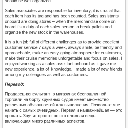
should be well organized.
Sales associates are responsible for inventory, it is crucial that
each item has its tag and has been counted. Sales assistants
onboard are doing stores – when the merchandise come on
board it's a duty of each sales person to break pallets and
organize the new stock in the warehouses.
It is a fun job full of different challenges as to provide excellent
customer service 7 days a week, always smile, be friendly and
approachable, make an easy-going atmosphere for customers,
make their cruise memories unforgettable and focus on sales. I
enjoyed working as a sales assistant onboard as it gave me
new experience, a lot of knowledge, I made a lot of new friends
among my colleagues as well as customers.
Перевод:
Продавец-консультант в магазинах беспошлинной
торговли на борту круизных судов имеет множество
различных обязанностей для выполнения. Позвольте мне
начать с самых очевидных. Первая и наиважнейшая — это
продать. Звучит просто, но это сложная вещь,
включающая много различных аспектов.