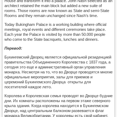
House and transform it into a palace. John Nash selected as an
architect retained the main block but added a new suite of
rooms. Those rooms are now known as State and semi-State
Rooms and they remain unchanged since Nash’s time.
Today Bukingham Palace is a working building where official
meetings, royal events and different ceremonies take place.
Each year the Palace is visited by more than 50.000 people
who come to the State bacnquets, lunches and dinners.
Перевод:
Букингемский Дворец является официальной резиденцией
правительства Объединенного Королевства с 1837 года, а
сегодня это еще и административный орган управления
монарха. Несмотря на то, что во Дворце проводятся многие
официальные мероприятия, залы для приемов и
церемоний Букингемского Дворца открыты для
посетителей каждое лето.
Королева и Королевская семья проводят во Дворце будние
дни. Их комнаты расположены на первом этаже северного
крыла здания. Когда королева находится в Букингемском
Дворце, над центральным балконом развевается флаг
монарха Великобритании. У королевы есть свой кабинет,