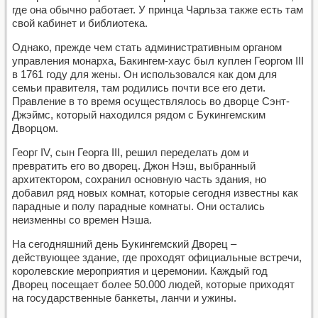
где она обычно работает. У принца Чарльза также есть там
свой кабинет и библиотека.
Однако, прежде чем стать административным органом
управления монарха, Бакингем-хаус был куплен Георгом III
в 1761 году для жены. Он использовался как дом для
семьи правителя, там родились почти все его дети.
Правление в то время осуществлялось во дворце Сэнт-
Джэймс, который находился рядом с Букингемским
Дворцом.
Георг IV, сын Георга III, решил переделать дом и
превратить его во дворец. Джон Нэш, выбранный
архитектором, сохранил основную часть здания, но
добавил ряд новых комнат, которые сегодня известны как
парадные и полу парадные комнаты. Они остались
неизменны со времен Нэша.
На сегодняшний день Букингемский Дворец –
действующее здание, где проходят официальные встречи,
королевские мероприятия и церемонии. Каждый год
Дворец посещает более 50.000 людей, которые приходят
на государственные банкеты, ланчи и ужины.