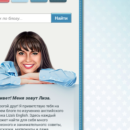
ивет! Меня зовут Лиза.
огой друг! Я приветствую тебя на
оем блоге по изучению английского
ка Liza's English. Здесь каждый
ожет найти для себя много
езного и занимательного: советы,
дсказки, материалы и даже