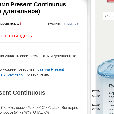
емя Present Continuous
е длительное)
7
омментариев:
Рубрика:
Грамматика
Е ТЕСТЫ ЗДЕСЬ
но увидеть свои результаты и допущенные
то можете повторить
правила Present
ь упражнения
по этой теме.
Пр
sent Continuous
Дор
св
язы
см
и
Тест на время Present Continuous
.Вы верно
пол
опросов(а) из %%TOTAL%%
по