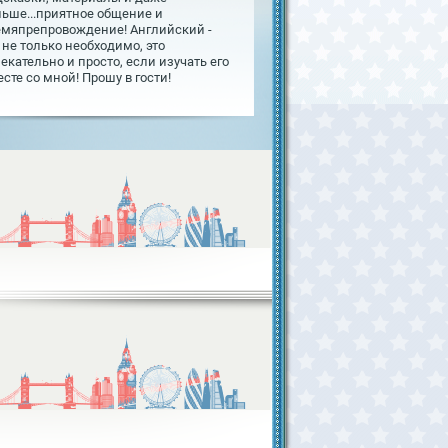
льше...приятное общение и
емяпрепровождение! Английский -
 не только необходимо, это
екательно и просто, если изучать его
сте со мной! Прошу в гости!