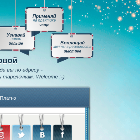
Применяй
на практике
чаще
Узнавай
новое
Воплощай
больше
мечты в реальность
быстрее
овой
да вы по адресу -
и тарелочкам. Welcome :-)
Платно