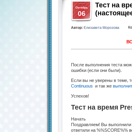
Тест на вр
Октябрь
(настояще
06
К
Автор:
Елизавета Морозова
ВС
После выполнения теста мож
ошибки (если они были).
Если вы не уверены в теме, 
Continuous
и так же
выполнит
Успехов!
Тест на время Pre
Начать
Поздравляем! Вы выполнил
ответили на %%SCORE%% в