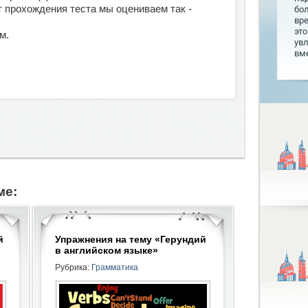
 прохождения теста мы оцениваем так -
бо
вр
это
м.
увл
вме
ме:
й
Упражнения на тему «Герундий
в английском языке»
Рубрика:
Грамматика