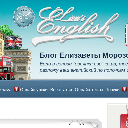
Apply
Learn
Realize
Блог Елизаветы Мороз
Если в голове "
овсянка,сэр
" каша, тог
разложу ваш английский по полочкам 
клама
Онлайн уроки
Все статьи
Онлайн-тесты
Топики