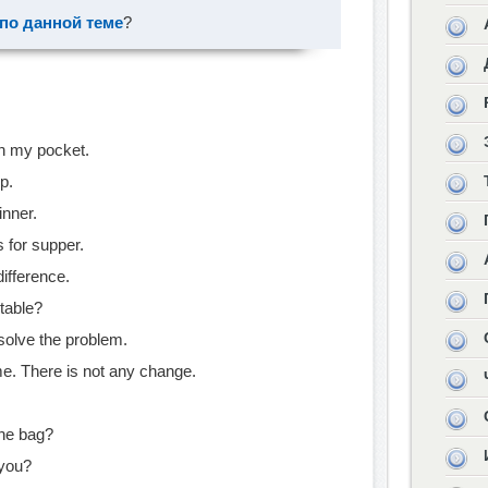
 по данной теме
?
n my pocket.
p.
inner.
 for supper.
difference.
table?
solve the problem.
ame. There is not any change.
the bag?
 you?