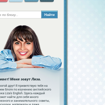
ивет! Меня зовут Лиза.
огой друг! Я приветствую тебя на
оем блоге по изучению английского
ка Liza's English. Здесь каждый
ожет найти для себя много
езного и занимательного: советы,
дсказки, материалы и даже