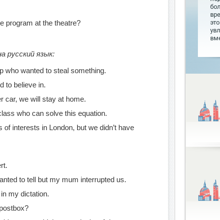
бо
вр
e program at the theatre?
это
увл
вме
а русский язык:
p who wanted to steal something.
d to believe in.
er car, we will stay at home.
class who can solve this equation.
of interests in London, but we didn’t have
.
rt.
ted to tell but my mum interrupted us.
in my dictation.
e postbox?