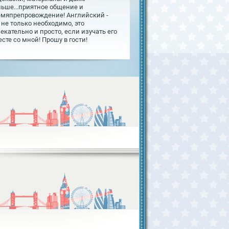
льше...приятное общение и
емяпрепровождение! Английский -
 не только необходимо, это
екательно и просто, если изучать его
сте со мной! Прошу в гости!