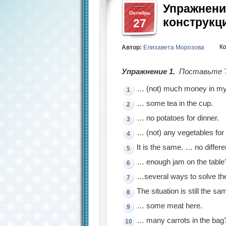
Упражнени
Октябрь
конструкци
27
К
Автор:
Елизавета Морозова
Упражнение 1.
Поставьте Th
… (not) much money in my
… some tea in the cup.
… no potatoes for dinner.
… (not) any vegetables for
It is the same. … no differ
… enough jam on the table
…several ways to solve th
The situation is still the 
… some meat here.
… many carrots in the bag