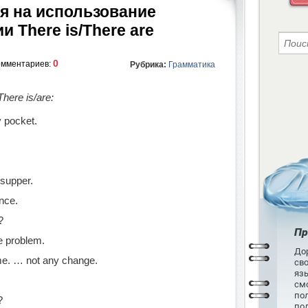
я на использование
и There is/There are
0
омментариев:
Рубрика:
Грамматика
ere is/are:
 pocket.
 supper.
ence.
?
Пр
e problem.
Дор
same. … not any change.
св
язы
см
пол
?
по