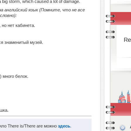
 big storm, which caused a lot of damage.
а английский язык (Помните, что не все
словно):
 но нет кабинета.
Re
ся знаменитый музей.
) много белок.
шка.
ло There is/There are можно
здесь
.