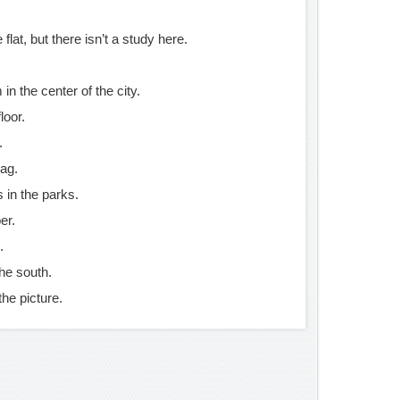
 flat, but there isn’t a study here.
 the center of the city.
loor.
.
bag.
s in the parks.
er.
.
the south.
the picture.