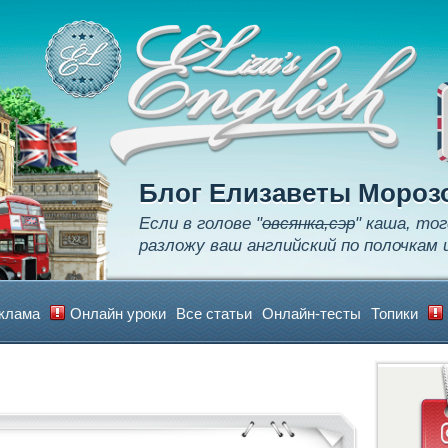
Apply
Learn
Realize
Блог Елизаветы Мороз
Если в голове "
овсянка,сэр
" каша, тог
разложу ваш английский по полочкам 
клама
Онлайн уроки
Все статьи
Онлайн-тесты
Топики