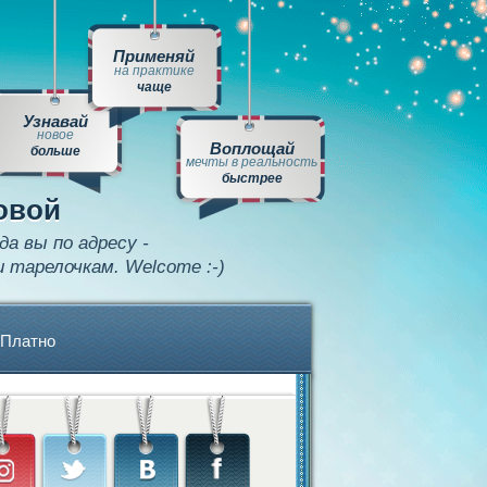
Применяй
на практике
чаще
Узнавай
новое
Воплощай
больше
мечты в реальность
быстрее
овой
да вы по адресу -
и тарелочкам. Welcome :-)
Платно