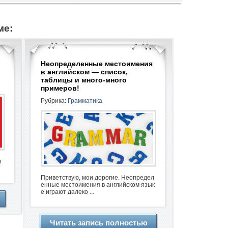
ме:
Неопределенные местоимения
в английском — список,
таблицы и много-много
примеров!
Рубрика:
Грамматика
ы
Приветствую, мои дорогие. Неопредел
енные местоимения в английском язык
е играют далеко ...
Читать запись полностью