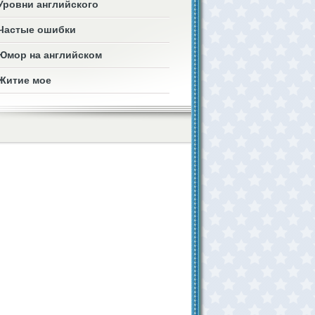
Уровни английского
Частые ошибки
Юмор на английском
Житие мое