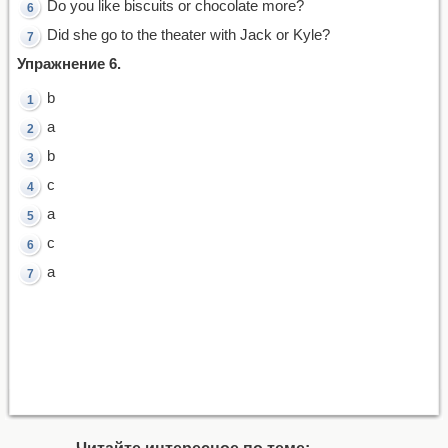
Do you like biscuits or chocolate more?
Did she go to the theater with Jack or Kyle?
Упражнение 6.
b
a
b
с
а
с
а