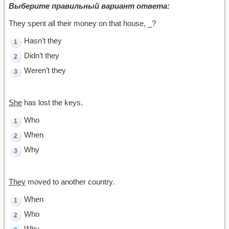
Выберите правильный вариант ответа:
They spent all their money on that house, _?
Hasn’t they
Didn’t they
Weren’t they
She
has lost the keys.
Who
When
Why
They
moved to another country.
When
Who
Why