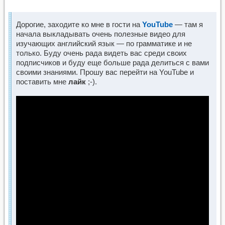
Дорогие, заходите ко мне в гости на
YouTube
— там я
начала выкладывать очень полезные видео для
изучающих английский язык — по грамматике и не
только. Буду очень рада видеть вас среди своих
подписчиков и буду еще больше рада делиться с вами
своими знаниями. Прошу вас перейти на YouTube и
поставить мне
лайк
;-).