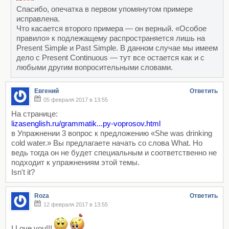
Спасибо, опечатка в первом упомянутом примере
исправлена.
Что касается второго примера — он верный. «Особое
правило» к подлежащему распространяется лишь на
Present Simple и Past Simple. В данном случае мы имеем
дело с Present Continuous — тут все остается как и с
любыми другим вопросительными словами.
Евгений
Ответить
05 февраля 2017 в 13:55
На странице:
lizasenglish.ru/grammatik...py-voprosov.html
в Упражнении 3 вопрос к предложению «She was drinking
cold water.» Вы предлагаете начать со слова What. Но
ведь тогда он не будет специальным и соответственно не
подходит к упражнениям этой темы.
Isn't it?
Roza
Ответить
12 февраля 2017 в 13:55
I Love you!!!