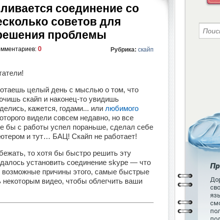
вливается соединение со
есколько советов для
решения проблемы
0
омментариев:
Рубрика:
скайп
татели!
аботаешь целый день с мыслью о том, что
ючишь скайп и наконец-то увидишь
делись, кажется, годами... или
любимого
которого видели совсем недавно, но все
е бы с работы успел пораньше, сделал себе
ютером и тут… БАЦ! Скайп не работает!
бежать, то хотя бы быстро решить эту
удалось установить соединение skype — что
Пр
о возможные причины этого, самые быстрые
Дор
 некоторым видео, чтобы облегчить ваши
св
язы
см
пол
по