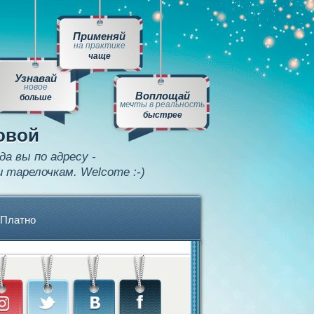
Применяй
на практике
чаще
Узнавай
новое
Воплощай
больше
мечты в реальность
быстрее
овой
да вы по адресу -
и тарелочкам. Welcome :-)
Платно