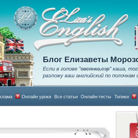
Apply
Learn
Realize
Блог Елизаветы Мороз
Если в голове "
овсянка,сэр
" каша, тог
разложу ваш английский по полочкам 
клама
Онлайн уроки
Все статьи
Онлайн-тесты
Топики