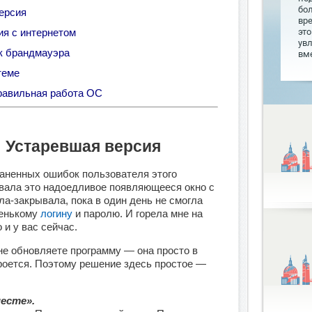
бо
ерсия
вр
ия с интернетом
это
увл
к брандмауэра
вме
теме
правильная работа ОС
: Устаревшая версия
раненных ошибок пользователя этого
ывала это надоедливое появляющееся окно с
ла-закрывала, пока в один день не смогла
ненькому
логину
и паролю. И горела мне на
 и у вас сейчас.
 не обновляете программу — она просто в
роется. Поэтому решение здесь простое —
месте».