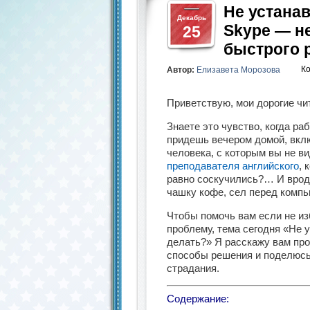
Не устана
Декабрь
Skype — н
25
быстрого 
К
Автор:
Елизавета Морозова
Приветствую, мои дорогие чи
Знаете это чувство, когда р
придешь вечером домой, вкл
человека, с которым вы не ви
преподавателя английского
, 
равно соскучились?… И врод
чашку кофе, сел перед компь
Чтобы помочь вам если не из
проблему, тема сегодня «Не 
делать?» Я расскажу вам пр
способы решения и поделюсь
страдания.
Содержание: