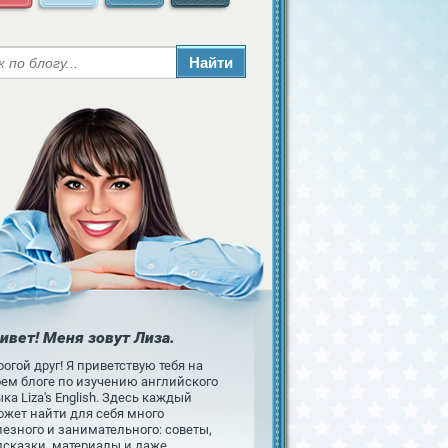
ивет! Меня зовут Лиза.
огой друг! Я приветствую тебя на
оем блоге по изучению английского
ка Liza's English. Здесь каждый
ожет найти для себя много
езного и занимательного: советы,
дсказки, материалы и даже