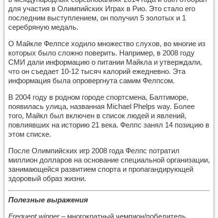
для участия в Олимпийских Играх в Рио. Это стало его
последним выступлением, он получил 5 золотых и 1
серебряную медаль.
О Майкле Фелпсе ходило множество слухов, во многие из
которых было сложно поверить. Например, в 2008 году
СМИ дали информацию о питании Майкла и утверждали,
что он съедает 10-12 тысяч калорий ежедневно. Эта
информация была опровергнута самим Фелпсом.
В 2004 году в родном городе спортсмена, Балтиморе,
появилась улица, названная Michael Phelps way. Более
того, Майкл был включен в список людей и явлений,
повлиявших на историю 21 века. Фелпс занял 14 позицию в
этом списке.
После Олимпийских игр 2008 года Фелпс потратил
миллион долларов на основание специальной организации,
занимающейся развитием спорта и пропагандирующей
здоровый образ жизни.
Полезные выражения
Frequent winner
– многократный чемпион/победитель