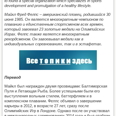
to found a special organization which specializes in sports
development and promulgation of a healthy lifestyle.
Майкл Фред Фелпс – американский пловец, родившийся 30
июня 1985. Он является многократным чемпионом по
плаванию и единственным спортсменом всех времен,
который завоевал 23 золотые медали на Олимпийских
Играх. Фелпс также является многократным
рекордсменом. Он завоевывал медали как в
индивидуальных соревнованиях, так и в эстафетах.
П
еревод
Майкл был награжден двумя прозвищами: Балтиморская
Пуля и Летающая Рыба. Более успешными были его
выступления вольным стилем, баттерфляем и в
комплексном плавании. Фелпс объявил о завершении
карьеры в 2012, в возрасте 27 лет, сразу после
Олимпийских Игр в Лондоне. Однако после он участвовал
в международных соревнованиях 2014 года и был отобран