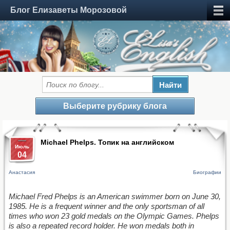
Блог Елизаветы Морозовой
Выберите рубрику блога
Michael Phelps. Топик на английском
Июль
04
Анастасия
Биографии
Michael Fred Phelps is an American swimmer born on June 30,
1985. He is a frequent winner and the only sportsman of all
times who won 23 gold medals on the Olympic Games. Phelps
is also a repeated record holder. He won medals both in