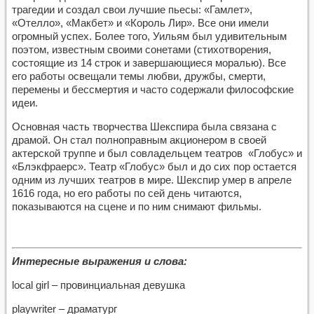
трагедии и создал свои лучшие пьесы: «Гамлет»,
«Отелло», «Макбет» и «Король Лир». Все они имели
огромный успех. Более того, Уильям был удивительным
поэтом, известным своими сонетами (стихотворения,
состоящие из 14 строк и завершающиеся моралью). Все
его работы освещали темы любви, дружбы, смерти,
перемены и бессмертия и часто содержали философские
идеи.
Основная часть творчества Шекспира была связана с
драмой. Он стал полноправным акционером в своей
актерской труппе и был совладельцем театров «Глобус» и
«Блэкфраерс». Театр «Глобус» был и до сих пор остается
одним из лучших театров в мире. Шекспир умер в апреле
1616 года, но его работы по сей день читаются,
показываются на сцене и по ним снимают фильмы.
Интересные выражения и слова:
local girl – провинциальная девушка
playwriter – драматург