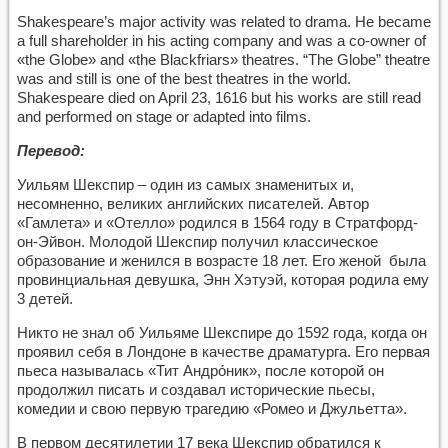
Shakespeare’s major activity was related to drama. He became
a full shareholder in his acting company and was a co-owner of
«the Globe» and «the Blackfriars» theatres. “The Globe” theatre
was and still is one of the best theatres in the world.
Shakespeare died on April 23, 1616 but his works are still read
and performed on stage or adapted into films.
Перевод:
Уильям Шекспир – один из самых знаменитых и,
несомненно, великих английских писателей. Автор
«Гамлета» и «Отелло» родился в 1564 году в Стратфорд-
он-Эйвон. Молодой Шекспир получил классическое
образование и женился в возрасте 18 лет. Его женой была
провинциальная девушка, Энн Хэтуэй, которая родила ему
3 детей.
Никто не знал об Уильяме Шекспире до 1592 года, когда он
проявил себя в Лондоне в качестве драматурга. Его первая
пьеса называлась «Тит Андро́ник», после которой он
продолжил писать и создавал исторические пьесы,
комедии и свою первую трагедию «Ромео и Джульетта».
В первом десятилетии 17 века Шекспир обратился к