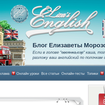
Apply
Learn
Realize
Блог Елизаветы Мороз
Если в голове "
овсянка,сэр
" каша, тог
разложу ваш английский по полочкам 
клама
Онлайн уроки
Все статьи
Онлайн-тесты
Топики