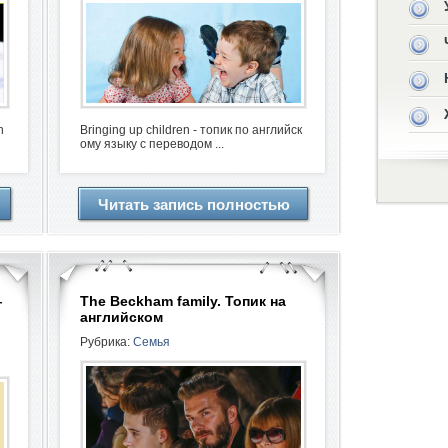
h
Bringing up children - топик по английск
ому языку с переводом ...
Читать запись полностью
—
The Beckham family. Топик на
английском
Рубрика:
Семья