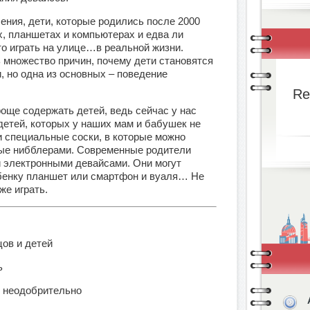
ения, дети, которые родились после 2000
, планшетах и компьютерах и едва ли
то играть на улице…в реальной жизни.
 множество причин, почему дети становятся
 но одна из основных – поведение
Re
още содержать детей, ведь сейчас у нас
детей, которых у наших мам и бабушек не
и специальные соски, в которые можно
ые нибблерами. Современные родители
и электронными девайсами. Они могут
ебенку планшет или смартфон и вуаля… Не
аже играть.
цов и детей
ь
, неодобрительно