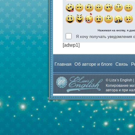
Нажимая на кнопку, я да
Я хочу получать уведомления о
[adwp1]
Главная
Об авторе и блоге
Связь
Р
© Liza’s English |
Копирование мат
автора и при на