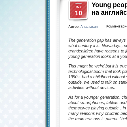
Young peopl
Май
на англий
10
Комментари
Автор:
Анастасия
The generation gap has always
what century it is. Nowadays, n
grandchildren have reasons to 
young generation looks at a you
This might be weird but it is tr
technological boom that took pl
1990s, had a childhood withou
outside, we used to talk on sta
activities without devices.
As for a younger generation, chi
about smartphones, tablets and
themselves playing outside…in 
many reasons why children bec
the main reasons is parents’ be