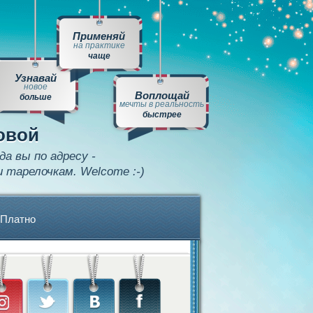
Применяй
на практике
чаще
Узнавай
новое
Воплощай
больше
мечты в реальность
быстрее
овой
да вы по адресу -
и тарелочкам. Welcome :-)
Платно