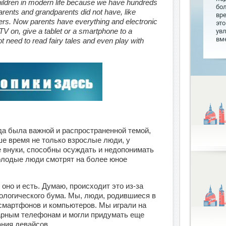
hildren in modern life because we have hundreds
бо
parents and grandparents did not have, like
вр
ers. Now parents have everything and electronic
это
TV on, give a tablet or a smartphone to a
увл
вме
t need to read fairy tales and even play with
да была важной и распространенной темой,
ше время не только взрослые люди, у
е внуки, способны осуждать и недопонимать
олодые люди смотрят на более юное
 оно и есть. Думаю, происходит это из-за
ологического бума. Мы, люди, родившиеся в
 смартфонов и компьютеров. Мы играли на
арным телефонам и могли придумать еще
ания девайсов.