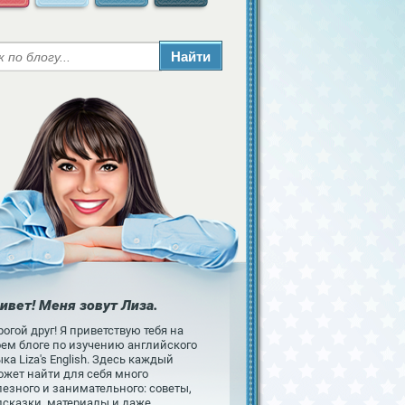
ивет! Меня зовут Лиза.
огой друг! Я приветствую тебя на
оем блоге по изучению английского
ка Liza's English. Здесь каждый
ожет найти для себя много
езного и занимательного: советы,
дсказки, материалы и даже