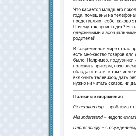
Что касается младшего покол
года, помешаны на телефонах
представляют себе, каково э
Почему так происходит? Есть
одержимыми и асоциальными,
родителей.
В современном мире стало пр
есть множество товаров для 
было. Например, подгузники 
положить прикорм, называем
обладают всем, в том числе 
включить телевизор, дать р
нужно ни читать сказок, ни д
Полезные выражения
Generation gap
– проблема от
Misunderstand
– недопонимат
Deprecatingly
– с осуждением