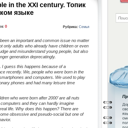
e in the XXI century. Топик
ском языке
0
ев:
Рубрика:
Семья
 been an important and common issue no matter
ot only adults who already have children or even
judge and misunderstand young people, but also
nger generation deprecatingly.
ue. I guess this happens because of a
ace recently. We, people who were born in the
t smartphones and computers. We used to play
tionary phones and had many leisure time
Пр
ldren who were born after 2000’ are all nuts
 computers and they can hardly imagine
Дор
real life. Why does this happen? There are
св
язы
ome obsessive and pseudo-social but one of
см
havior.
пол
по