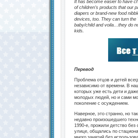
It has become easier to have c
of children’s products that our 
diapers or brand-new food nibbl
devices, too. They can turn the 
baby/child and voila…they do no
kids.
Перевод
Проблема отцов и детей всег
независимо от времени. В на
которых уже есть дети и даж
молодых людей, но и сами м
поколение с осуждением.
Наверное, это странно, но так
недавно произошедшего техн
1990-е, прожили детство без
улице, общались по стацион
много занятий без использов