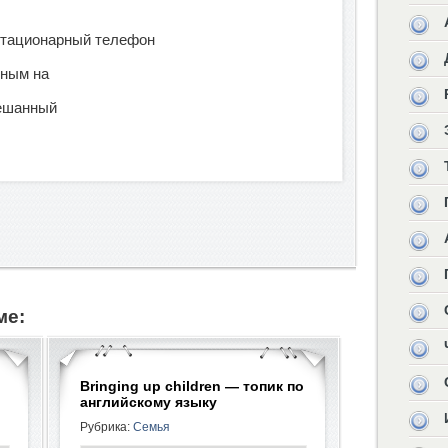
стационарный телефон
нным на
мешанный
ме:
Bringing up children — топик по
английскому языку
Рубрика:
Семья