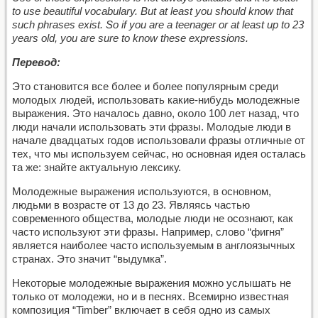
to use beautiful vocabulary. But at least you should know that
such phrases exist. So if you are a teenager or at least up to 23
years old, you are sure to know these expressions.
Перевод:
Это становится все более и более популярным среди
молодых людей, использовать какие-нибудь молодежные
выражения. Это началось давно, около 100 лет назад, что
люди начали использовать эти фразы. Молодые люди в
начале двадцатых годов использовали фразы отличные от
тех, что мы используем сейчас, но основная идея осталась
та же: знайте актуальную лексику.
Молодежные выражения используются, в основном,
людьми в возрасте от 13 до 23. Являясь частью
современного общества, молодые люди не осознают, как
часто используют эти фразы. Например, слово “фигня”
является наиболее часто используемым в англоязычных
странах. Это значит “выдумка”.
Некоторые молодежные выражения можно услышать не
только от молодежи, но и в песнях. Всемирно известная
композиция “Timber” включает в себя одно из самых