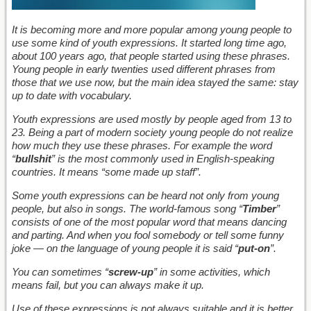
It is becoming more and more popular among young people to
use some kind of youth expressions. It started long time ago,
about 100 years ago, that people started using these phrases.
Young people in early twenties used different phrases from
those that we use now, but the main idea stayed the same: stay
up to date with vocabulary.
Youth expressions are used mostly by people aged from 13 to
23. Being a part of modern society young people do not realize
how much they use these phrases. For example the word
“
bullshit
” is the most commonly used in English-speaking
countries. It means “some made up staff”.
Some youth expressions can be heard not only from young
people, but also in songs. The world-famous song “
Timber
”
consists of one of the most popular word that means dancing
and parting. And when you fool somebody or tell some funny
joke — on the language of young people it is said “
put-on
”.
You can sometimes “
screw-up
” in some activities, which
means fail, but you can always make it up.
Use of these expressions is not always suitable and it is better