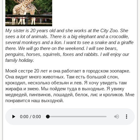
My sister is 20 years old and she works at the City Zoo. She
sees a lot of animals. There is a big elephant and a crocodile,
several monkeys and a lion. I want to see a snake and a giraffe
there. We will go there on the weekend. I will see bears,
penguins, horses, squirrels, foxes and rabbits. I will enjoy our
family holiday.
Моей сестре 20 лет и она работает в городском зоопарке.
Она видит много животных. Там есть большой слон,
крокодил, несколько обезьян и лев. Я хочу увидеть там
жирафа и змею. Мы пойдем туда в выходные. Я увижу
медведей, пингвинов, лошадей, белок, лис и кроликов. Мне
понравится наш выходной.