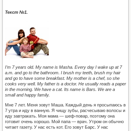
Текст №1.
I’m 7 years old. My name is Masha. Every day I wake up at 7
a.m. and go to the bathroom. I brush my teeth, brush my hair
and go to have some breakfast. My mother is a chef, so she
cooks very well. My father is a doctor. He usually reads a paper
in the morning. We have a cat. Its name is Bars. We are a
small and happy family.
Мне 7 лет. Меня зовут Маша. Каждый день я просыпаюсь в
7 утра и иду в ванную. Я чищу зубы, расчесываю волосы и
иду завтракать. Моя мама — шеф-повар, поэтому она
готовит очень хорошо. Мой папа — врач. Утром он обычно
читает газету. У нас есть кот. Его зовут Барс. У нас