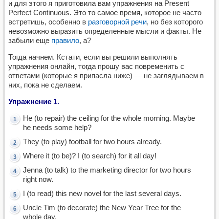
и для этого я приготовила вам упражнения на Present
Perfect Continuous. Это то самое время, которое не часто
встретишь, особенно в
разговорной речи
, но без которого
невозможно выразить определенные мысли и факты. Не
забыли еще
правило
, а?
Тогда начнем. Кстати, если вы решили выполнять
упражнения онлайн, тогда прошу вас повременить с
ответами (которые я припасла ниже) — не заглядываем в
них, пока не сделаем.
Упражнение 1.
He (to repair) the ceiling for the whole morning. Maybe
he needs some help?
They (to play) football for two hours already.
Where it (to be)? I (to search) for it all day!
Jenna (to talk) to the marketing director for two hours
right now.
I (to read) this new novel for the last several days.
Uncle Tim (to decorate) the New Year Tree for the
whole day.