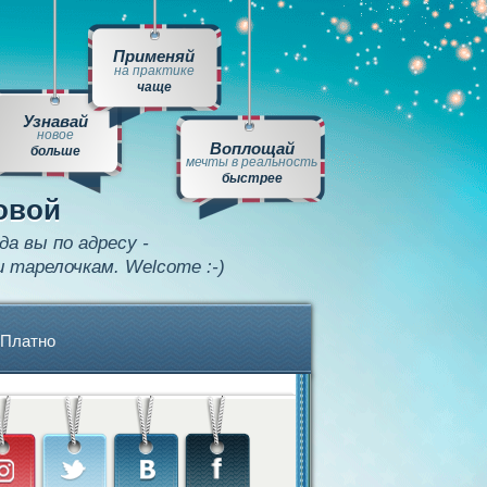
Применяй
на практике
чаще
Узнавай
новое
Воплощай
больше
мечты в реальность
быстрее
овой
да вы по адресу -
и тарелочкам. Welcome :-)
Платно