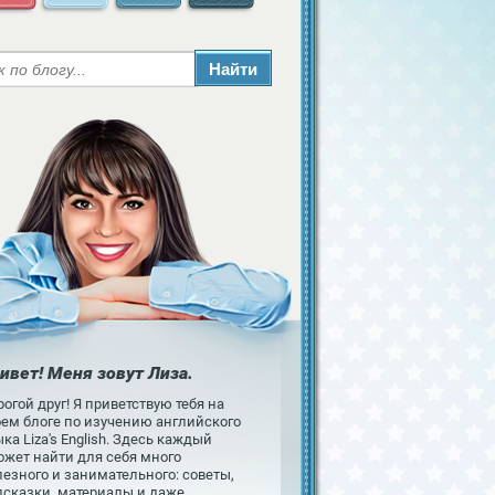
ивет! Меня зовут Лиза.
огой друг! Я приветствую тебя на
оем блоге по изучению английского
ка Liza's English. Здесь каждый
ожет найти для себя много
езного и занимательного: советы,
дсказки, материалы и даже