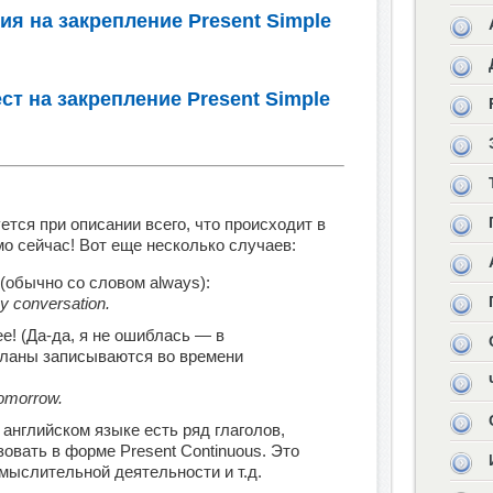
я на закрепление Present Simple
т на закрепление Present Simple
тся при описании всего, что происходит в
о сейчас! Вот еще несколько случаев:
обычно со словом always):
my conversation.
! (Да-да, я не ошиблась — в
планы записываются во времени
tomorrow.
 английском языке есть ряд глаголов,
овать в форме Present Continuous. Это
 мыслительной деятельности и т.д.