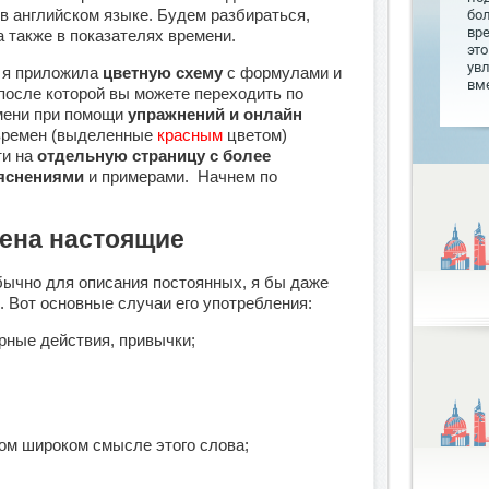
 в английском языке. Будем разбираться,
бо
вр
 а также в показателях времени.
это
увл
и я приложила
цветную схему
с формулами и
вме
после которой вы можете переходить по
мени при помощи
упражнений и онлайн
я времен (выделенные
красным
цветом)
ти на
отдельную страницу с более
яснениями
и примерами. Начнем по
ена настоящие
ычно для описания постоянных, я бы даже
. Вот основные случаи его употребления:
рные действия, привычки;
.
ом широком смысле этого слова;