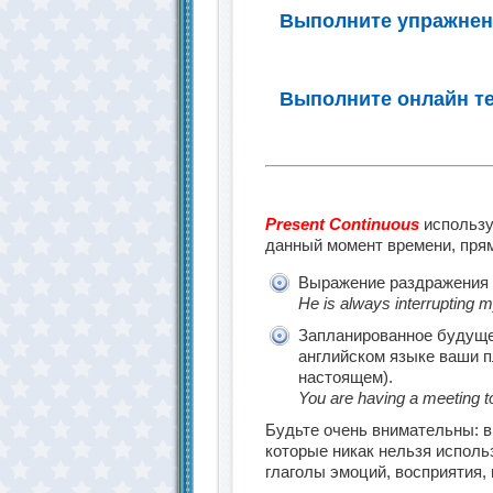
Выполните упражнени
Выполните онлайн тес
Present Continuous
используе
данный момент времени, прям
Выражение раздражения (
He is always interrupting 
Запланированное будущее
английском языке ваши 
настоящем).
You are having a meeting 
Будьте очень внимательны: в
которые никак нельзя использ
глаголы эмоций, восприятия,