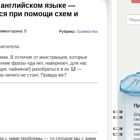
 английском языке —
ся при помощи схем и
5
омментариев:
Рубрика:
Грамматика
читатели.
ема. В отличие от иностранцев, которые
чение фразы «да нет, наверное», для нас
их чайников!) разобраться в их
12
—
х ничего не стоит. Правда же?
Пр
Дор
св
язы
см
пол
ыли с ними проблемы — то сегодня мы с вами
по