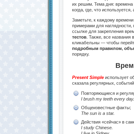
их решим. Тема дня: времена
когда, где, что используется,
Заметьте, к каждому времен
примерами для наглядности, 
ссылке для закрепления вре
тестов
. Также, все названи
кликабельны — чтобы перей
подробным правилом, объ
порядку.
Врем
Present Simple
использует об
сказала регулярных, событий
Повторяющиеся и регуля
I brush my teeth every day
Общеизвестные факты;
The sun is a star.
Действия «сейчас» в сам
I study Chinese.
I live in Sidney
.