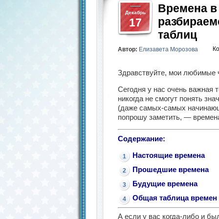
Времена в
Декабрь
разбираем
17
таблиц
К
Автор:
Елизавета Морозова
Здравствуйте, мои любимые 
Сегодня у нас очень важная т
никогда не смогут понять зна
(даже самых-самых начинающ
попрошу заметить, — времена
Содержание:
Настоящие времена
Прошедшие времена
Будущие времена
Общая таблица времен
А если у вас когда-либо и б