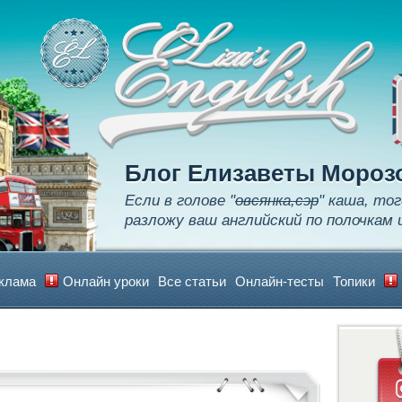
Apply
Learn
Realize
Блог Елизаветы Мороз
Если в голове "
овсянка,сэр
" каша, тог
разложу ваш английский по полочкам 
клама
Онлайн уроки
Все статьи
Онлайн-тесты
Топики