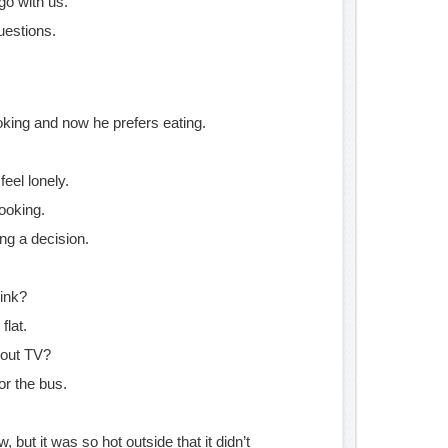
 go with us.
uestions.
king and now he prefers eating.
feel lonely.
looking.
ng a decision.
rink?
flat.
hout TV?
for the bus.
 but it was so hot outside that it didn’t