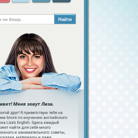
ивет! Меня зовут Лиза.
огой друг! Я приветствую тебя на
оем блоге по изучению английского
ка Liza's English. Здесь каждый
ожет найти для себя много
езного и занимательного: советы,
дсказки, материалы и даже