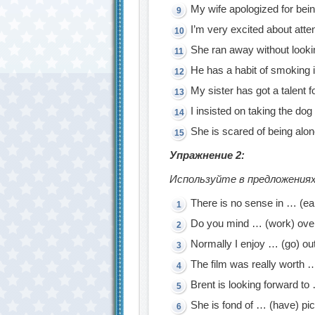
My wife apologized for bein
I’m very excited about att
She ran away without looki
He has a habit of smoking 
My sister has got a talent f
I insisted on taking the dog
She is scared of being alone
Упражнение 2:
Используйте в предложениях
There is no sense in … (e
Do you mind … (work) ove
Normally I enjoy … (go) out
The film was really worth 
Brent is looking forward to
She is fond of … (have) pic