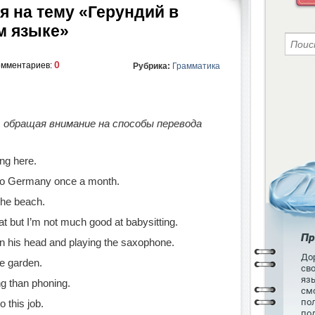
я на тему «Герундий в
м языке»
0
омментариев:
Рубрика:
Грамматика
, обращая внимание на способы перевода
ng here.
g to Germany once a month.
the beach.
cat but I’m not much good at babysitting.
Пр
on his head and playing the saxophone.
Дор
he garden.
св
язы
ng than phoning.
см
пол
o this job.
по