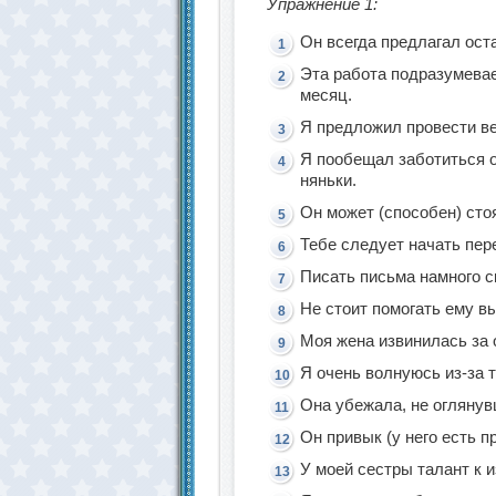
Упражнение 1:
Он всегда предлагал ост
Эта работа подразумевае
месяц.
Я предложил провести ве
Я пообещал заботиться о
няньки.
Он может (способен) стоя
Тебе следует начать пер
Писать письма намного с
Не стоит помогать ему вы
Моя жена извинилась за 
Я очень волнуюсь из-за т
Она убежала, не оглянув
Он привык (у него есть п
У моей сестры талант к 