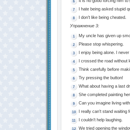
It is no good forcing him to
I hate being asked stupid q
I don’t like being cheated.
Упражнение 3:
My uncle has given up smo
Please stop whispering.
I enjoy being alone. I never 
I crossed the road without 
Think carefully before maki
Try pressing the button!
What about having a last d
She completed painting her 
Can you imagine living wit
I really can’t stand waiting 
I couldn’t help laughing.
We tried opening the window,