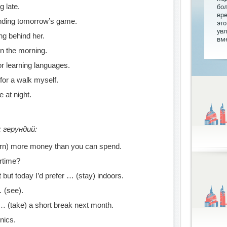
g late.
бо
вр
ending tomorrow’s game.
это
увл
ng behind her.
вме
in the morning.
or learning languages.
 for a walk myself.
 at night.
 герундий:
arn) more money than you can spend.
rtime?
 but today I’d prefer … (stay) indoors.
… (see).
 … (take) a short break next month.
nics.