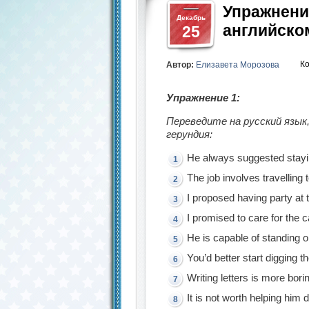
Упражнени
Декабрь
английско
25
К
Автор:
Елизавета Морозова
Упражнение 1:
Переведите на русский язык
герундия:
He always suggested stayi
The job involves travellin
I proposed having party at 
I promised to care for the 
He is capable of standing 
You’d better start digging t
Writing letters is more bori
It is not worth helping him d