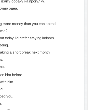
взять собаку на прогулку.
очью одна.
ing more money than you can spend.
time?
ut today I’d prefer staying indoors.
eeing.
 taking a short break next month.
cs.
ня:
en him before.
with him.
ed.
rbed you.
.