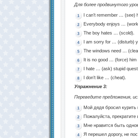
Для более продвинутого уро
I can’t remember … (see) h
Everybody enjoys … (work)
The boy hates … (scold).
I am sorry for … (disturb) 
The windows need … (clea
It is no good … (force) him 
I hate … (ask) stupid quest
I don’t like … (cheat).
Упражнение 3:
Переведите предложения, ис
Мой дядя бросил курить 
Пожалуйста, прекратите 
Мне нравится быть одном
Я перешел дорогу, не по