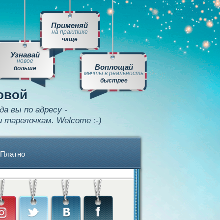
Применяй
на практике
чаще
Узнавай
новое
Воплощай
больше
мечты в реальность
быстрее
овой
да вы по адресу -
и тарелочкам. Welcome :-)
Платно