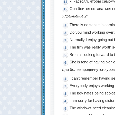
Я настоял, чтобы самому 
Она боится оставаться н
Упражнение 2:
There is no sense in earn
Do you mind working over
Normally I enjoy going out b
The film was really worth s
Brent is looking forward to
She is fond of having picni
Для более продвинутого уров
I can’t remember having se
Everybody enjoys working 
The boy hates being scold
I am sorry for having distu
The windows need cleaning