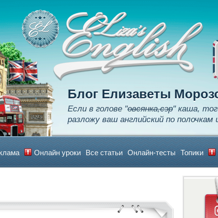
Apply
Learn
Realize
Блог Елизаветы Мороз
Если в голове "
овсянка,сэр
" каша, тог
разложу ваш английский по полочкам 
клама
Онлайн уроки
Все статьи
Онлайн-тесты
Топики