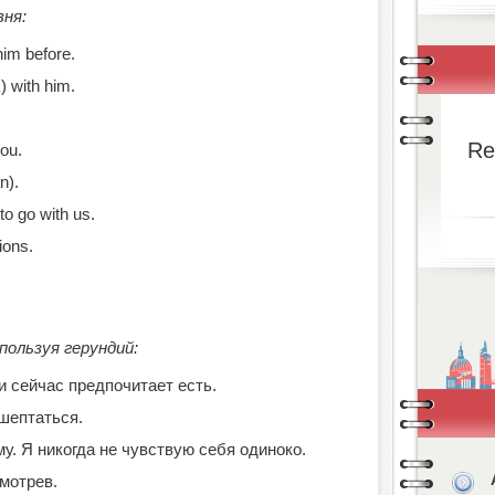
вня:
im before.
 with him.
Re
you.
n).
to go with us.
ions.
пользуя герундий:
и сейчас предпочитает есть.
шептаться.
у. Я никогда не чувствую себя одиноко.
смотрев.