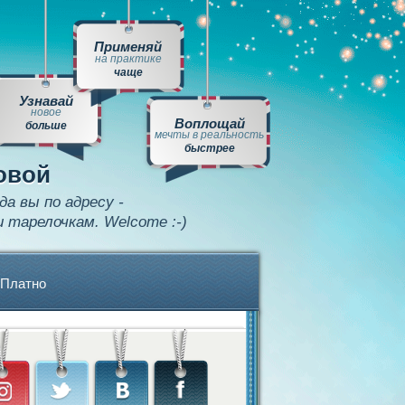
Применяй
на практике
чаще
Узнавай
новое
Воплощай
больше
мечты в реальность
быстрее
овой
да вы по адресу -
и тарелочкам. Welcome :-)
Платно