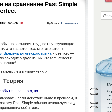
 на сравнение Past Simple
erfect
18
омментариев:
Рубрика:
Грамматика
о обычно вызывает трудности у изучающих
и, это касается тех, кто готовится к
Э
.
Времена английского языка
и без того —
ло заходит о двух из них Present Perfect и
ца налицо!
и закрепляем в упражнениях!
Теория
Пр
события прошлого, но
Дор
св
ьзовать, если действие было в прошлом, и
язы
поэтому Past Simple обычно используется
в
см
о прошедших событиях.
пол
по