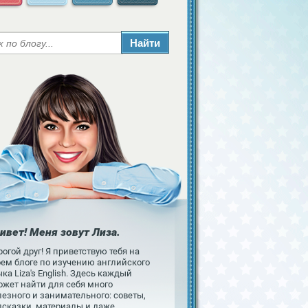
ивет! Меня зовут Лиза.
огой друг! Я приветствую тебя на
оем блоге по изучению английского
ка Liza's English. Здесь каждый
ожет найти для себя много
езного и занимательного: советы,
дсказки, материалы и даже