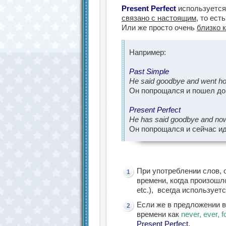
Present Perfect
используется
связано с настоящим
, то ест
Или же просто очень
близко 
Например:
Past Simple
He said goodbye and we
Он попрощался и пошел до
Present Perfect
He has said goodbye and now
Он попрощался и сейчас ид
При употреблении слов,
времени, когда произошл
etc.), всегда использует
Если же в предложении в
времени как
never, ever, fo
Present Perfect.