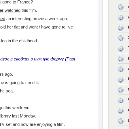
u gone
to France?
ver watched
this film.
hed
an interesting movie a week ago.
sold
her flat and
went / have gone
to live
 leg in the childhood.
агол в скобках в нужную форму (Past
rs ago.
he is going to send it.
the sea.
 go this weekend.
library last Monday.
V set and now are enjoying a film.