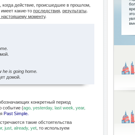
бо
, когда действие, происшедшее в прошлом,
вр
ь имеет какие-то
последствия
,
результаты
.
это
к настоящему моменту
.
увл
вме
nt home.
мой.
 he is going home.
ет домой.
 обозначающих конкретный период
о событие (
ago, yesterday, last week, year,
ся
Past Simple.
стречаются такие обстоятельства
r, just, already, yet
, то используем