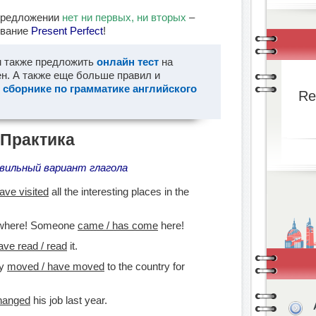
 предложении
нет ни первых, ни вторых
–
ование
Present Perfect
!
м также предложить
онлайн тест
на
н. А также еще больше правил и
 сборнике по грамматике английского
Re
Практика
вильный вариант глагола
have visited
all the interesting places in the
rywhere! Someone
came / has come
here!
ave read / read
it.
ey
moved / have moved
to the country for
hanged
his job last year.