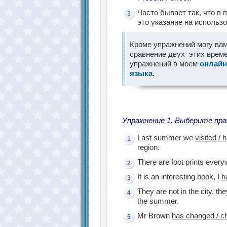
Часто бывает так, что в
это указание на использ
Кроме упражнений могу ва
сравнение двух этих време
упражнений в моем
онлайн
языка
.
Упражнение 1. Выберите пра
Last summer we
visited / 
region.
There are foot prints eve
It is an interesting book, I
h
They are not in the city, th
the summer.
Mr Brown
has changed / c