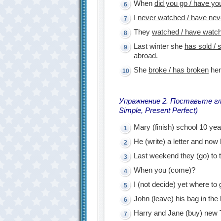
When
did you go / have yo
I
never watched / have ne
They
watched / have watc
Last winter she
has sold / 
abroad.
She
broke / has broken
her
Упражнение 2. Поставьте гл
Simple, Present Perfect)
Mary (finish) school 10 yea
He (write) a letter and now 
Last weekend they (go) to 
When you (come)?
I (not decide) yet where to
John (leave) his bag in the 
Harry and Jane (buy) new T