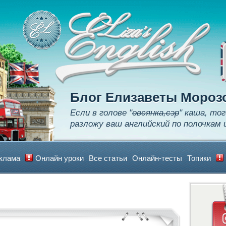
Apply
Learn
Realize
Блог Елизаветы Мороз
Если в голове "
овсянка,сэр
" каша, тог
разложу ваш английский по полочкам 
клама
Онлайн уроки
Все статьи
Онлайн-тесты
Топики