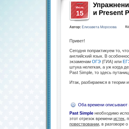
Упражнения
Июль
и Present P
15
К
Автор:
Елизавета Морозова
Привет!
Сегодня попрактикуем то, чт
английский язык. В особенност
экзаменам
ОГЭ
(ГИА) или
ЕГ
штука нелегкая, а уж когда де
Past Simple, то здесь путани
Итак, разбираемся в теории 
Оба времени описывают 
Past Simple
необходимо испол
этот отрезок времени
истек
, 
повествовании
, в разговоре 