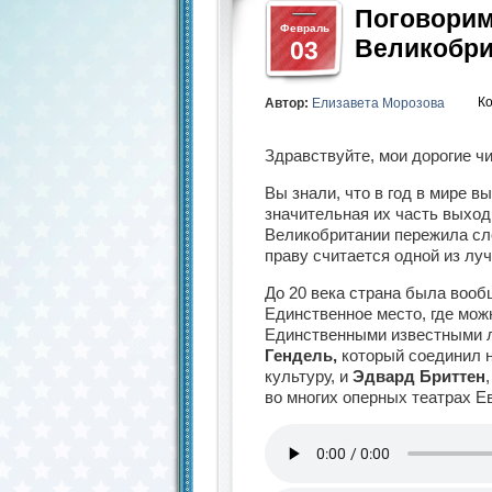
Поговорим
Февраль
Великобри
03
К
Автор:
Елизавета Морозова
Здравствуйте, мои дорогие ч
Вы знали, что в год в мире 
значительная их часть выход
Великобритании пережила сло
праву считается одной из лу
До 20 века страна была вооб
Единственное место, где мож
Единственными известными 
Гендель,
который соединил 
культуру, и
Эдвард Бриттен
во многих оперных театрах Е