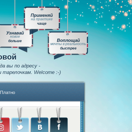
Применяй
на практике
чаще
Узнавай
новое
Воплощай
больше
мечты в реальность
быстрее
овой
да вы по адресу -
и тарелочкам. Welcome :-)
Платно