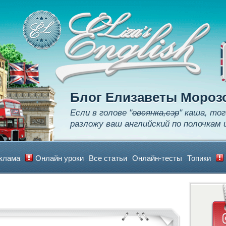
Apply
Learn
Realize
Блог Елизаветы Мороз
Если в голове "
овсянка,сэр
" каша, тог
разложу ваш английский по полочкам 
клама
Онлайн уроки
Все статьи
Онлайн-тесты
Топики