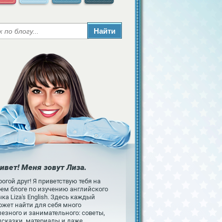
ивет! Меня зовут Лиза.
огой друг! Я приветствую тебя на
оем блоге по изучению английского
ка Liza's English. Здесь каждый
ожет найти для себя много
езного и занимательного: советы,
дсказки, материалы и даже