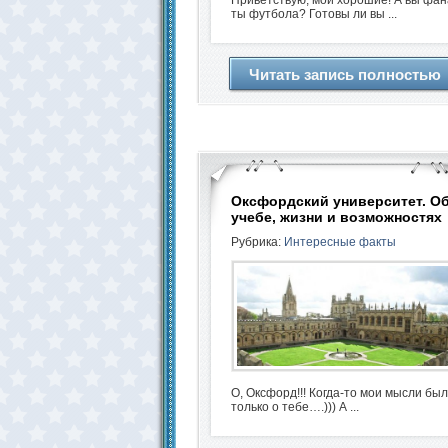
Приветствую, мои хорошие! А вы фан
ты футбола? Готовы ли вы ...
Читать запись полностью
Оксфордский университет. О
учебе, жизни и возможностях
Рубрика:
Интересные факты
О, Оксфорд!!! Когда-то мои мысли бы
только о тебе….))) А ...