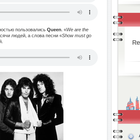
ностью пользовались
Queen
. «
We are the
сячи людей, а слова песни «
Show must go
й.
Re