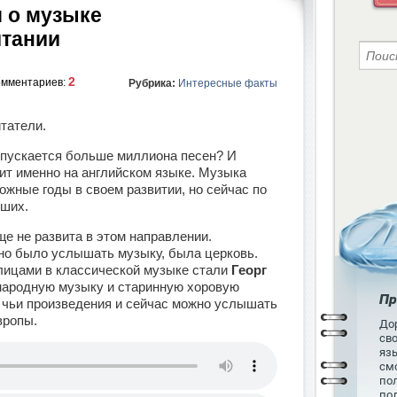
 о музыке
тании
2
омментариев:
Рубрика:
Интересные факты
итатели.
выпускается больше миллиона песен? И
ит именно на английском языке. Музыка
жные годы в своем развитии, но сейчас по
чших.
ще не развита в этом направлении.
но было услышать музыку, была церковь.
лицами в классической музыке
стали
Георг
народную музыку и старинную хоровую
Пр
, чьи произведения и сейчас можно услышать
вропы.
Дор
св
язы
см
пол
по