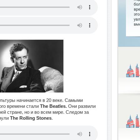
бо
вр
это
увл
вме
льтуры начинается в 20 веке. Самыми
ого времени стали
The Beatles.
Они развили
оей стране, но и во всем мире. Следом за
хнули
The Rolling Stones
.