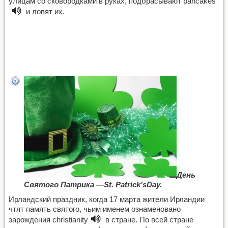
улицам со сковородками в руках, подбрасывают
pancakes
и ловят их.
День
Святого Патрика —St. Patrick’sDay.
Ирландский праздник, когда 17 марта жители Ирландии
чтят память святого, чьим именем ознаменовано
зарождения
christianity
в стране. По всей стране