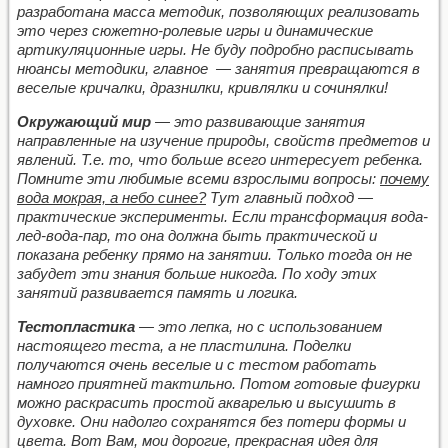
разработана масса методик, позволяющих реализовать
это через сюжетно-ролевые игры и динамические
артикуляционные игры. Не буду подробно расписывать
нюансы методики, главное — занятия превращаются в
веселые кричалки, дразнилки, кривлялки и сочинялки!
Окружающий мир
— это развивающие занятия
направленные на изучение природы, свойств предметов и
явлений. Т.е. то, что больше всего интересует ребенка.
Помните эти любимые всеми взрослыми вопросы:
почему
вода мокрая, а небо синее?
Тут главный подход —
практические эксперименты. Если трансформация вода-
лед-вода-пар, то она должна быть практической и
показана ребенку прямо на занятии. Только тогда он не
забудет эти знания больше никогда. По ходу этих
занятий развивается память и логика.
Тестопластика
— это лепка, но с использованием
настоящего теста, а не пластилина. Поделки
получаются очень веселые и с тестом работать
намного приятней тактильно. Потом готовые фигурки
можно раскрасить простой акварелью и высушить в
духовке. Они надолго сохранятся без потери формы и
цвета. Вот Вам, мои дорогие, прекрасная идея для