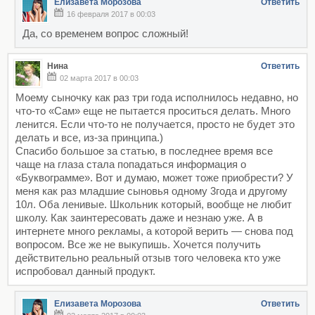
Елизавета Морозова
Ответить
16 февраля 2017 в 00:03
Да, со временем вопрос сложный!
Нина
Ответить
02 марта 2017 в 00:03
Моему сыночку как раз три года исполнилось недавно, но
что-то «Сам» еще не пытается проситься делать. Много
ленится. Если что-то не получается, просто не будет это
делать и все, из-за принципа.)
Спасибо большое за статью, в последнее время все
чаще на глаза стала попадаться информация о
«Буквограмме». Вот и думаю, может тоже приобрести? У
меня как раз младшие сыновья одному 3года и другому
10л. Оба ленивые. Школьник который, вообще не любит
школу. Как заинтересовать даже и незнаю уже. А в
интернете много рекламы, а которой верить — снова под
вопросом. Все же не выкупишь. Хочется получить
действительно реальный отзыв того человека кто уже
испробовал данный продукт.
Елизавета Морозова
Ответить