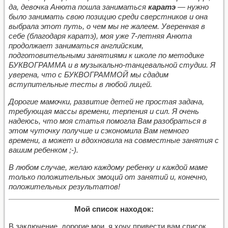
да, девочка Анюта пошла заниматься
каратэ
— нужно
было занимать свою позицию среди сверстников и она
выбрала этот путь, о чем мы не жалеем. Уверенная в
себе (благодаря каратэ), моя уже 7-летняя Анюта
продолжает заниматься английским,
подготовительными занятиями к школе по методике
БУКВОГРАММА и в музыкально-танцевальной студии. Я
уверена, что с БУКВОГРАММОЙ мы сдадим
вступительные тесты в любой лицей.
Дорогие мамочки, развитие детей не простая задача,
требующая массы времени, терпения и сил. Я очень
надеюсь, что моя статья помогла Вам разобраться в
этом чуточку получше и сэкономила Вам немного
времени, а может и вдохновила на совместные занятия с
вашим ребенком ;-).
В любом случае, желаю каждому ребенку и каждой маме
только положительных эмоций от занятий и, конечно,
положительных результатов!
Мой список находок:
В заключение, дорогие мои, я хочу привести вам список