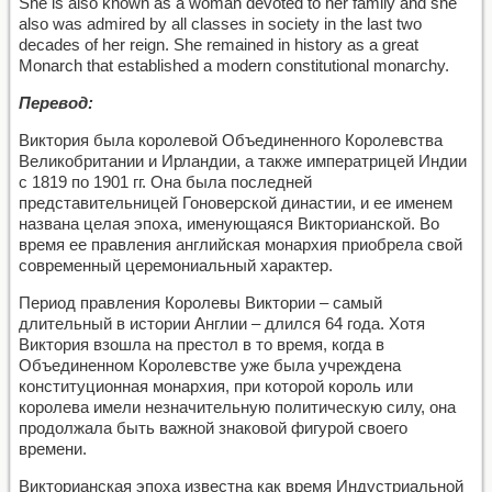
She is also known as a woman devoted to her family and she
also was admired by all classes in society in the last two
decades of her reign. She remained in history as a great
Monarch that established a modern constitutional monarchy.
Перевод:
Виктория была королевой Объединенного Королевства
Великобритании и Ирландии, а также императрицей Индии
с 1819 по 1901 гг. Она была последней
представительницей Гоноверской династии, и ее именем
названа целая эпоха, именующаяся Викторианской. Во
время ее правления английская монархия приобрела свой
современный церемониальный характер.
Период правления Королевы Виктории – самый
длительный в истории Англии – длился 64 года. Хотя
Виктория взошла на престол в то время, когда в
Объединенном Королевстве уже была учреждена
конституционная монархия, при которой король или
королева имели незначительную политическую силу, она
продолжала быть важной знаковой фигурой своего
времени.
Викторианская эпоха известна как время Индустриальной