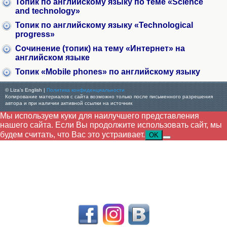
Топик по английскому языку по теме «Science
and technology»
Топик по английскому языку «Technological
progress»
Сочинение (топик) на тему «Интернет» на
английском языке
Топик «Mobile phones» по английскому языку
© Liza’s English |
Политика конфиденциальности
Копирование материалов с сайта возможно только после письменного разрешения
автора и при наличии активной ссылки на источник
Мы используем куки для наилучшего представления
нашего сайта. Если Вы продолжите использовать сайт, мы
будем считать, что Вас это устраивает.
OK