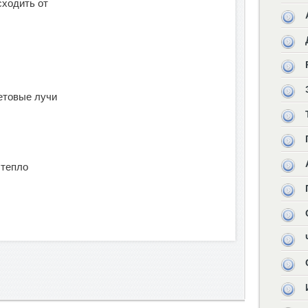
сходить от
етовые лучи
 тепло