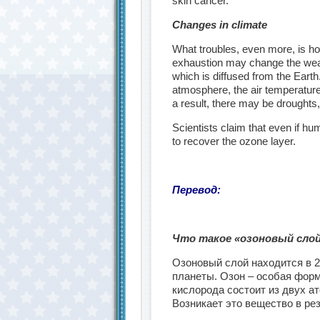
skin cancer.
Changes in climate
What troubles, even more, is ho
exhaustion may change the weath
which is diffused from the Earth
atmosphere, the air temperature
a result, there may be droughts
Scientists claim that even if huma
to recover the ozone layer.
Перевод:
Что такое «озоновый сло
Озоновый слой находится в 2
планеты. Озон – особая фор
кислорода состоит из двух ат
Возникает это вещество в ре