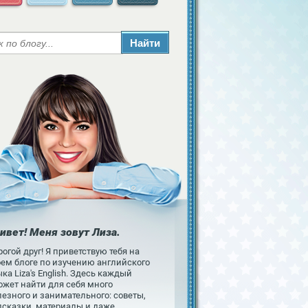
ивет! Меня зовут Лиза.
огой друг! Я приветствую тебя на
оем блоге по изучению английского
ка Liza's English. Здесь каждый
ожет найти для себя много
езного и занимательного: советы,
дсказки, материалы и даже