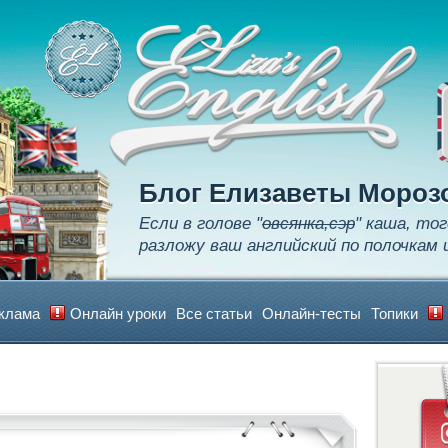
Apply
Learn
Realize
Блог Елизаветы Мороз
Если в голове "
овсянка,сэр
" каша, тог
разложу ваш английский по полочкам 
клама
Онлайн уроки
Все статьи
Онлайн-тесты
Топики