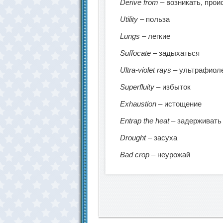
Derive from
– возникать, прои
Utility
– польза
Lungs
– легкие
Suffocate
– задыхаться
Ultra-violet rays
– ультрафиол
Superfluity
– избыток
Exhaustion
– истощение
Entrap the heat
– задерживать
Drought
– засуха
Bad crop
– неурожай