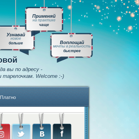
Применяй
на практике
чаще
Узнавай
новое
Воплощай
больше
мечты в реальность
быстрее
овой
да вы по адресу -
и тарелочкам. Welcome :-)
Платно