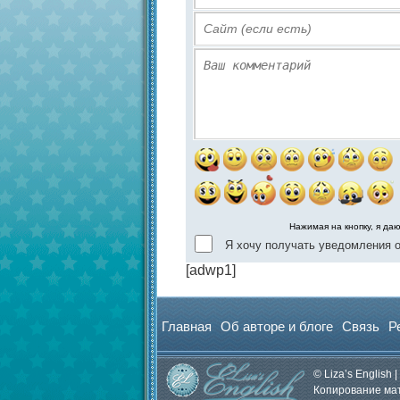
Нажимая на кнопку, я да
Я хочу получать уведомления о
[adwp1]
Главная
Об авторе и блоге
Связь
Р
© Liza’s English |
Копирование мат