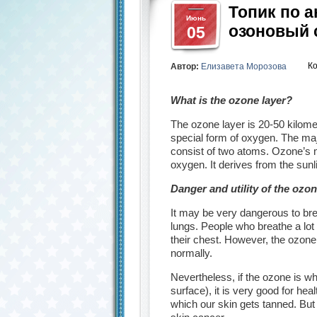
Топик по 
Июнь
озоновый 
05
К
Автор:
Елизавета Морозова
What is the ozone layer?
The ozone layer is 20-50 kilome
special form of oxygen. The ma
consist of two atoms. Ozone’s mo
oxygen. It derives from the sunli
Danger and utility of the ozon
It may be very dangerous to bre
lungs. People who breathe a lot o
their chest. However, the ozone 
normally.
Nevertheless, if the ozone is w
surface), it is very good for hea
which our skin gets tanned. But