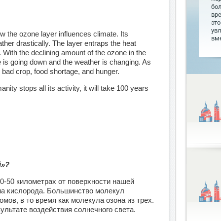
бо
вр
это
увл
w the ozone layer influences climate. Its
вме
er drastically. The layer entraps the heat
. With the declining amount of the ozone in the
 is going down and the weather is changing. As
, bad crop, food shortage, and hunger.
nity stops all its activity, it will take 100 years
й»?
0-50 километрах от поверхности нашей
ма кислорода. Большинство молекул
омов, в то время как молекула озона из трех.
зультате воздействия солнечного света.