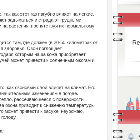
 так как этот газ пагубно влияет на легкие.
ают задыхаться и страдают грудными
и на растения, препятствуя их нормальному
Re
дится там, где должен (в 20-50 километрах от
ля здоровья. Озон поглощает
годаря которым наша кожа приобретает
лучей может привести к солнечным ожогам и
о, как озоновый слой влияет на климат. Его
значительным изменениям в погоде.
тепло, рассеивающееся с поверхности
ва озона приводит к снижению температуры
то может привести к засухе, неурожаю,
 голоду.
е: