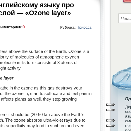
английскому языку про
слой — «Ozone layer»
0
омментариев:
Рубрика:
Природа
ters above the surface of the Earth. Ozone is a
jority of molecules of atmospheric oxygen
lecule in its turn consists of 3 atoms of
ght activity.
e layer
athe in the ozone as this gas destroys your
f the ozone in, start to suffocate and feel pain in
Пр
affects plants as well, they stop growing
Дор
св
here it should be (20-50 km above the Earth’s
язы
lth. The ozone absorbs ultra-violet rays due to
см
 its superfluity may lead to sunburn and even
пол
по