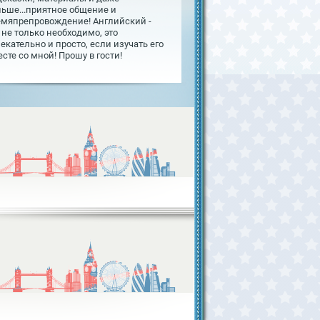
льше...приятное общение и
емяпрепровождение! Английский -
 не только необходимо, это
екательно и просто, если изучать его
сте со мной! Прошу в гости!