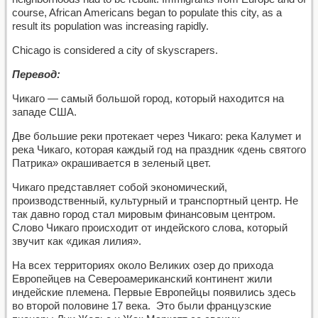
course, African Americans began to populate this city, as a
result its population was increasing rapidly.
Chicago is considered a city of skyscrapers.
Перевод:
Чикаго — самый большой город, который находится на
западе США.
Две большие реки протекает через Чикаго: река Калумет и
река Чикаго, которая каждый год на праздник «день святого
Патрика» окрашивается в зеленый цвет.
Чикаго представляет собой экономический,
производственный, культурный и транспортный центр. Не
так давно город стал мировым финансовым центром.
Слово Чикаго происходит от индейского слова, который
звучит как «дикая лилия».
На всех территориях около Великих озер до прихода
Европейцев на Североамериканский континент жили
индейские племена. Первые Европейцы появились здесь
во второй половине 17 века. Это были французские