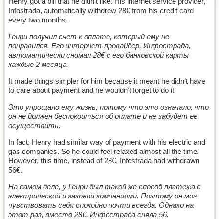
Henry got a bill that he didn’t like. His internet service provider,
Infostrada, automatically withdrew 28€ from his credit card
every two months.
Генри получил счет к оплате, который ему не
понравился. Его интернет-провайдер, Инфострада,
автоматически снимал 28€ с его банковской карты
каждые 2 месяца.
It made things simpler for him because it meant he didn’t have
to care about payment and he wouldn’t forget to do it.
Это упрощало ему жизнь, потому что это означало, что
он не должен беспокоиться об оплате и не забудет ее
осуществить.
In fact, Henry had similar way of payment with his electric and
gas companies. So he could feel relaxed almost all the time.
However, this time, instead of 28€, Infostrada had withdrawn
56€.
На самом деле, у Генри был такой же способ платежа с
электрической и газовой компаниями. Поэтому он мог
чувствовать себя спокойно почти всегда. Однако на
этот раз, вместо 28€, Инфострада сняла 56.