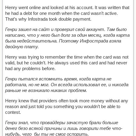
Henry went online and looked at his account. It was written that
he had a debt for one month when the card wasn’t active.
That’s why Infostrada took double payment.
Генри
зашел
на
сайт
и
проверил
свой
аккаунт
. Там было
написано, что у него был долг за один месяц, когда карта
была недействительна. Поэтому
Инфострада
взяла
двойную
плату
.
Henry was trying to remember the time when the card was not
valid, but he couldn’t. He always used this card and had never
had any problems before.
Генри пытался вспомнить время, когда карта не
работала, но не мог. Он всегда использовал ее, и никогда
раньше не возникало никаких проблем.
Henry knew that providers often took more money without any
reason and just told you something you wouldn’t be able to
contest.
Генри знал, что провайдеры зачастую брали больше
денег безо всякой причины и лишь говорили тебе что-
нибудь, чего бы ты не смог оспорить.