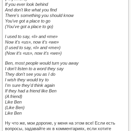
If you ever look behind
And don't like what you find
There's something you should know
You've got a place to go
(You've got a place to go)
I used to say, «I» and «me»
Now it's «us», now it's «we»
(I used to say, «I» and «me»)
(Now it's «us», now it's «we»)
Ben, most people would turn you away
I don't listen to a word they say
They don't see you as I do
I wish they would try to
I'm sure they'd think again
If they had a friend like Ben
(A friend)
Like Ben
(Like Ben)
Like Ben
Ну что же, мои дорогие, у меня на этом все! Если есть
вопросы, задавайте их в комментариях, если хотите