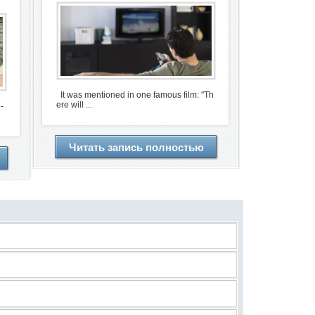
It was mentioned in one famous film: "Th
ere will ...
-
Читать запись полностью