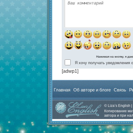
Нажимая на кнопку, я да
Я хочу получать уведомления о
[adwp1]
Главная
Об авторе и блоге
Связь
Р
© Liza’s English |
Копирование мат
автора и при на