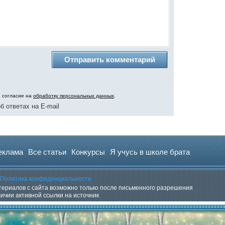
ю согласие на
обработку персональных данных
.
б ответах на E-mail
еклама
Все статьи
Конкурсы
Я учусь в школе брата
Политика конфиденциальности
ериалов с сайта возможно только после письменного разрешения
личии активной ссылки на источник