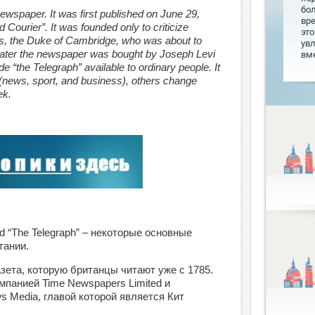
бо
newspaper. It was first published on June 29,
вр
 Courier”. It was founded only to criticize
это
s, the
Duke
of Cambridge, who was about to
увл
later the newspaper was bought by Joseph Levi
вме
the Telegraph” available to ordinary people. It
news, sport, and business), others change
ek.
nd “The Telegraph” – некоторые основные
тании.
зета, которую британцы читают уже с 1785.
мпанией Time Newspapers Limited и
 Media, главой которой является Кит