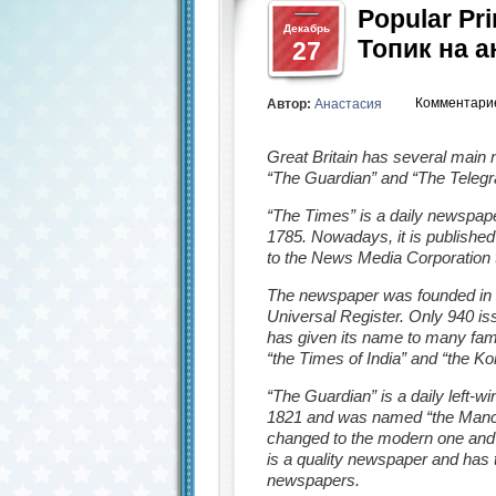
Popular Pri
Декабрь
Топик на 
27
Комментари
Автор:
Анастасия
Great Britain has several main
“The Guardian” and “The Telegr
“The Times” is a daily newspape
1785. Nowadays, it is publish
to
the News Media Corporation t
The newspaper was founded in 1
Universal Register. Only 940
is
has given its name to many fa
“the Times of India” and “the K
“The Guardian” is a
daily
left-wi
1821 and was named “the Manc
changed to the modern one and
is a
quality newspaper
and has t
newspapers.