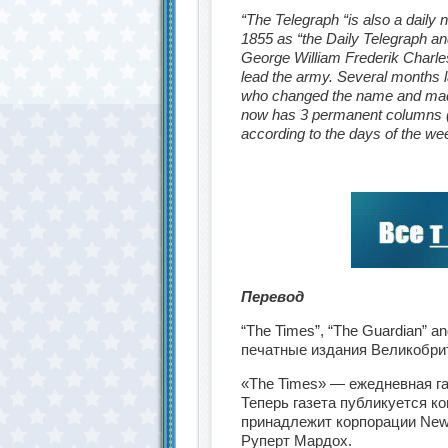
“The Telegraph “is also a daily 
1855 as “the Daily Telegraph and
George William Frederik Charle
lead the army
. Several months 
who changed the name and made “
now has 3 permanent columns (
according to the days of the we
Перевод
“The Times”, “The Guardian” a
печатные издания Великобри
«The Times» — ежедневная га
Теперь газета публикуется ко
принадлежит корпорации News
Руперт Мардох.