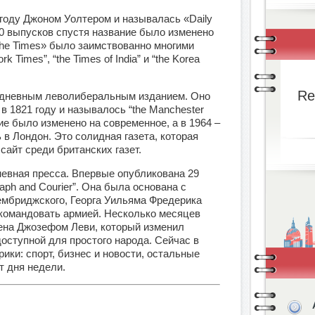
 году Джоном Уолтером и называлась «Daily
940 выпусков спустя название было изменено
he Times» было заимствованно многими
 Times”, “the Times of India” и “the Korea
Re
жедневным леволиберальным изданием. Оно
в 1821 году и называлось “the Manchester
ние было изменено на современное, а в 1964 –
 в Лондон. Это солидная газета, которая
айт среди британских газет.
дневная пресса. Впервые опубликована 29
graph and Courier”. Она была основана с
ембриджского, Георга Уильяма Фредерика
 командовать армией. Несколько месяцев
лена Джозефом Леви, который изменил
доступной для простого народа. Сейчас в
рики: спорт, бизнес и новости, остальные
т дня недели.