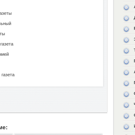
газеты
льный
еты
 газета
рмией
 газета
ме: