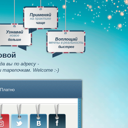
Применяй
на практике
чаще
Узнавай
новое
Воплощай
больше
мечты в реальность
быстрее
овой
да вы по адресу -
и тарелочкам. Welcome :-)
Платно