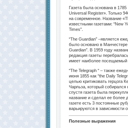
Газета была основана в 1785
Universal Register». Только 
на современное. Название «T
известными газетами: “New York
Times”.
“The Guardian” –является е
было основано в Манчестере 
Guardian”. В 1959 году назва
редакция газеты перебралась
имеет наиболее посещаемый с
“The Telegraph “ – также еже
июня 1855 как “the Daily Tele
целью критиковать герцога К
Чарльза, который собирался
спустя газета была перекуп
название и сделал ее более 
газете есть 3 постоянные руб
варьируются в зависимости о
Полезные выражения