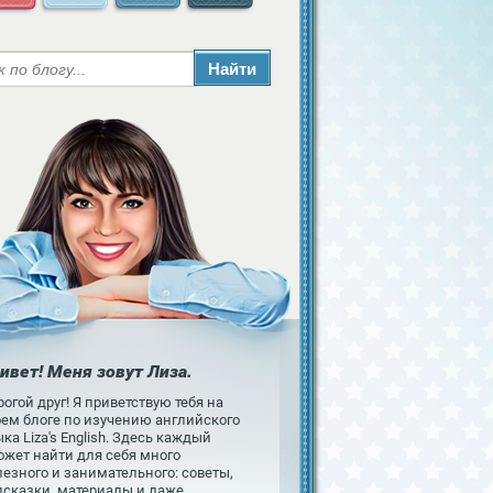
ивет! Меня зовут Лиза.
огой друг! Я приветствую тебя на
оем блоге по изучению английского
ка Liza's English. Здесь каждый
ожет найти для себя много
езного и занимательного: советы,
дсказки, материалы и даже