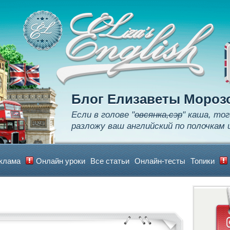
Apply
Learn
Realize
Блог Елизаветы Мороз
Если в голове "
овсянка,сэр
" каша, тог
разложу ваш английский по полочкам 
клама
Онлайн уроки
Все статьи
Онлайн-тесты
Топики