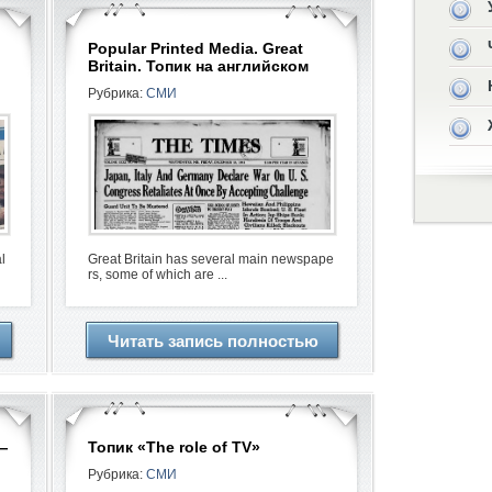
Popular Printed Media. Great
Britain. Топик на английском
Рубрика:
СМИ
l
Great Britain has several main newspape
rs, some of which are ...
Читать запись полностью
—
Топик «The role of TV»
Рубрика:
СМИ