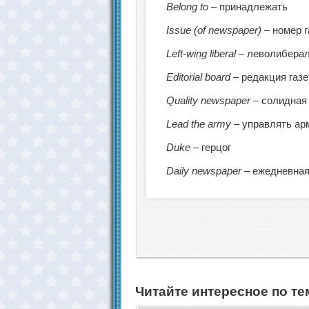
Belong to
– принадлежать
Issue (of newspaper)
– номер 
Left-wing liberal
– леволибера
Editorial board
– редакция газ
Quality newspaper
– солидная
Lead the army
– управлять а
Duke
– герцог
Daily newspaper
– ежедневная
Читайте интересное по те