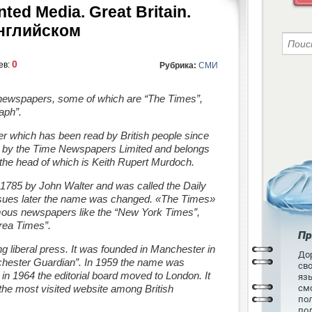
nted Media. Great Britain.
английском
0
ев:
Рубрика:
СМИ
 newspapers, some of which are “The Times”,
aph”.
r which has been read by British people since
ed by the Time Newspapers Limited and
belongs
he head of which is Keith Rupert Murdoch.
785 by John Walter and was called the Daily
sues
later the name was changed. «The Times»
mous newspapers like the “New York Times”,
orea Times”.
Пр
ng liberal
press. It was founded in Manchester in
Дор
hester Guardian”. In 1959 the name was
св
 in 1964 the
editorial board
moved to London. It
язы
he most visited website among British
см
пол
по